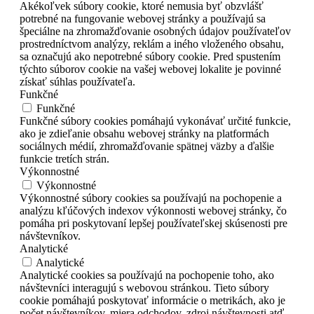
Akékoľvek súbory cookie, ktoré nemusia byť obzvlášť
potrebné na fungovanie webovej stránky a používajú sa
špeciálne na zhromažďovanie osobných údajov používateľov
prostredníctvom analýzy, reklám a iného vloženého obsahu,
sa označujú ako nepotrebné súbory cookie. Pred spustením
týchto súborov cookie na vašej webovej lokalite je povinné
získať súhlas používateľa.
Funkčné
Funkčné
Funkčné súbory cookies pomáhajú vykonávať určité funkcie,
ako je zdieľanie obsahu webovej stránky na platformách
sociálnych médií, zhromažďovanie spätnej väzby a ďalšie
funkcie tretích strán.
Výkonnostné
Výkonnostné
Výkonnostné súbory cookies sa používajú na pochopenie a
analýzu kľúčových indexov výkonnosti webovej stránky, čo
pomáha pri poskytovaní lepšej používateľskej skúsenosti pre
návštevníkov.
Analytické
Analytické
Analytické cookies sa používajú na pochopenie toho, ako
návštevníci interagujú s webovou stránkou. Tieto súbory
cookie pomáhajú poskytovať informácie o metrikách, ako je
počet návštevníkov, miera odchodov, zdroj návštevnosti atď.