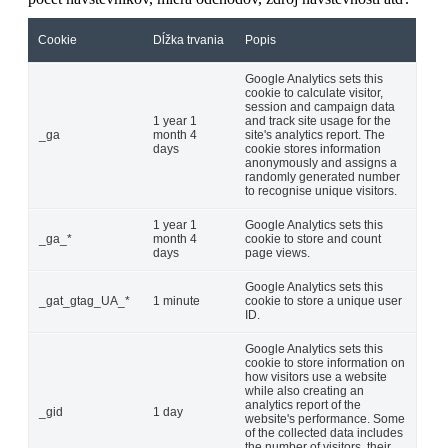
Cookie
Dĺžka trvania
Popis
Google Analytics sets this
cookie to calculate visitor,
session and campaign data
1 year 1
and track site usage for the
_ga
month 4
site's analytics report. The
days
cookie stores information
anonymously and assigns a
randomly generated number
to recognise unique visitors.
1 year 1
Google Analytics sets this
_ga_*
month 4
cookie to store and count
days
page views.
Google Analytics sets this
_gat_gtag_UA_*
1 minute
cookie to store a unique user
ID.
Google Analytics sets this
cookie to store information on
how visitors use a website
while also creating an
analytics report of the
_gid
1 day
website's performance. Some
of the collected data includes
the number of visitors, their