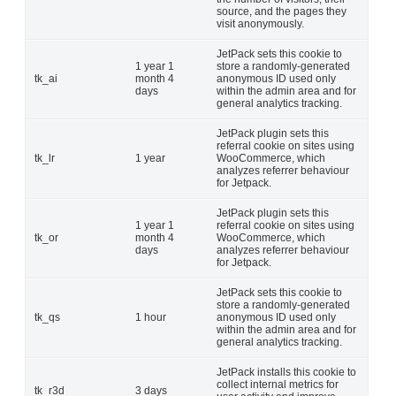
source, and the pages they
visit anonymously.
JetPack sets this cookie to
1 year 1
store a randomly-generated
tk_ai
month 4
anonymous ID used only
days
within the admin area and for
general analytics tracking.
JetPack plugin sets this
referral cookie on sites using
tk_lr
1 year
WooCommerce, which
analyzes referrer behaviour
for Jetpack.
JetPack plugin sets this
1 year 1
referral cookie on sites using
tk_or
month 4
WooCommerce, which
days
analyzes referrer behaviour
for Jetpack.
JetPack sets this cookie to
store a randomly-generated
tk_qs
1 hour
anonymous ID used only
within the admin area and for
general analytics tracking.
JetPack installs this cookie to
collect internal metrics for
tk_r3d
3 days