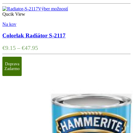
Výber možností
Qucik View
Na kov
Colorlak Radiátor S-2117
€
9.15
–
€
47.95
Doprava
Zadarmo