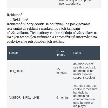
user activity and improve
user experience.
Reklamné
Reklamné
Reklamné súbory cookie sa používajú na poskytovanie
relevantných reklám a marketingových kampaní
návštevníkom. Tieto súbory cookie sledujú návštevníkov na
rôznych webových stránkach a zhromažďujú informácie na
poskytovanie prispôsobených reklám.
Dĺžka
Cookie
Popis
trvania
doubleclick.net
sets this cookie to
15
test_cookie
determine if the
minutes
user's browser
supports cookies.
YouTube sets this
cookie to measure
bandwidth,
determining
VISITOR_INFO1_LIVE
6 months
whether the user
gets the new or
old player