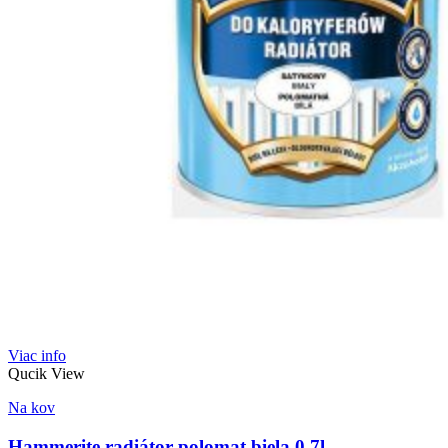
Viac info
Qucik View
Na kov
Hammerite radiátor polomat biela 0,7l