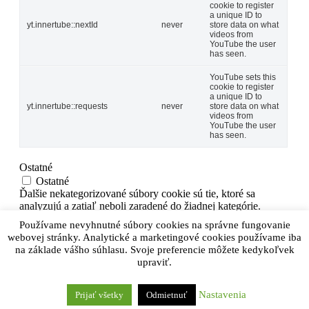
cookie to register
a unique ID to
yt.innertube::nextId
never
store data on what
videos from
YouTube the user
has seen.
YouTube sets this
cookie to register
a unique ID to
yt.innertube::requests
never
store data on what
videos from
YouTube the user
has seen.
Ostatné
Ostatné
Ďalšie nekategorizované súbory cookie sú tie, ktoré sa
analyzujú a zatiaľ neboli zaradené do žiadnej kategórie.
ULOŽIŤ A PRIJAŤ
Používame nevyhnutné súbory cookies na správne fungovanie
Powered by
webovej stránky. Analytické a marketingové cookies používame iba
na základe vášho súhlasu. Svoje preferencie môžete kedykoľvek
upraviť.
Nastavenia
Prijať všetky
Odmietnuť