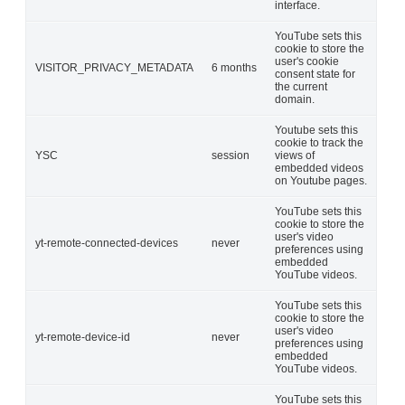
interface.
YouTube sets this
cookie to store the
user's cookie
VISITOR_PRIVACY_METADATA
6 months
consent state for
the current
domain.
Youtube sets this
cookie to track the
YSC
session
views of
embedded videos
on Youtube pages.
YouTube sets this
cookie to store the
user's video
yt-remote-connected-devices
never
preferences using
embedded
YouTube videos.
YouTube sets this
cookie to store the
user's video
yt-remote-device-id
never
preferences using
embedded
YouTube videos.
YouTube sets this