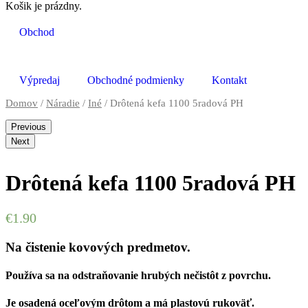
Košik je prázdny.
Obchod
Výpredaj
Obchodné podmienky
Kontakt
Domov
/
Náradie
/
Iné
/ Drôtená kefa 1100 5radová PH
Previous
Next
Drôtená kefa 1100 5radová PH
€
1.90
Na čistenie kovových predmetov.
Používa sa na odstraňovanie hrubých nečistôt z povrchu.
Je osadená oceľovým drôtom a má plastovú rukoväť.