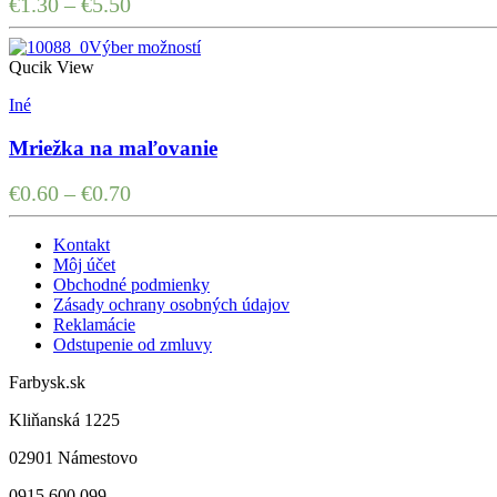
€
1.30
–
€
5.50
Výber možností
Qucik View
Iné
Mriežka na maľovanie
€
0.60
–
€
0.70
Kontakt
Môj účet
Obchodné podmienky
Zásady ochrany osobných údajov
Reklamácie
Odstupenie od zmluvy
Farbysk.sk
Kliňanská 1225
02901 Námestovo
0915 600 099