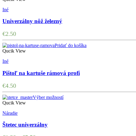
Iné
Univerzálny nôž železný
€
2.50
Pridať do košíka
Qucik View
Iné
Pištoľ na kartuše rámová profi
€
4.50
Výber možností
Qucik View
Náradie
Štetec univerzálny