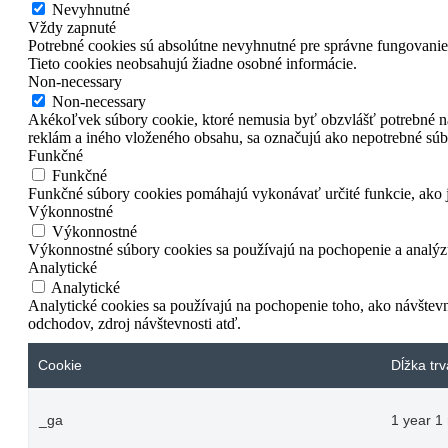
Nevyhnutné
Vždy zapnuté
Potrebné cookies sú absolútne nevyhnutné pre správne fungovanie 
Tieto cookies neobsahujú žiadne osobné informácie.
Non-necessary
Non-necessary
Akékoľvek súbory cookie, ktoré nemusia byť obzvlášť potrebné n
reklám a iného vloženého obsahu, sa označujú ako nepotrebné súbo
Funkčné
Funkčné
Funkčné súbory cookies pomáhajú vykonávať určité funkcie, ako je
Výkonnostné
Výkonnostné
Výkonnostné súbory cookies sa používajú na pochopenie a analýzu
Analytické
Analytické
Analytické cookies sa používajú na pochopenie toho, ako návštevn
odchodov, zdroj návštevnosti atď.
Cookie
Dĺžka trv
_ga
1 year 1