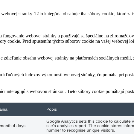
webovej stránky. Táto kategória obsahuje iba súbory cookie, ktoré zai
a fungovanie webovej stránky a používajú sa špeciálne na zhromažďov
ry cookie. Pred spustením týchto súborov cookie na vašej webovej loka
 zdieľanie obsahu webovej stránky na platformách sociálnych médií, zh
 kľúčových indexov výkonnosti webovej stránky, čo pomáha pri poskyt
íci interagujú s webovou stránkou. Tieto súbory cookie pomáhajú posk
ania
Popis
Google Analytics sets this cookie to calculate 
 month 4 days
site's analytics report. The cookie stores in
number to recognise unique visitors.