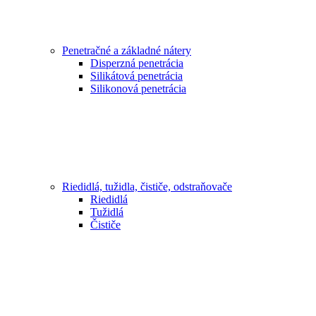
Penetračné a základné nátery
Disperzná penetrácia
Silikátová penetrácia
Silikonová penetrácia
Riedidlá, tužidla, čističe, odstraňovače
Riedidlá
Tužidlá
Čističe