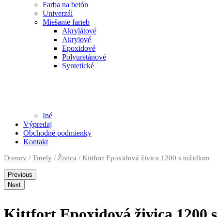
Farba na betón
Univerzál
Miešanie farieb
Akrylátové
Akrylové
Epoxidové
Polyuretánové
Syntetické
Iné
Výpredaj
Obchodné podmienky
Kontakt
Domov
/
Tmely
/
Živica
/ Kittfort Epoxidová živica 1200 s tužidlom
Previous
Next
Kittfort Epoxidová živica 1200 