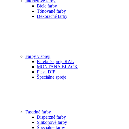
Interiérové farby
Biele farby
Tónované farby
Dekoračné farby
Farby v spreji
Farebné spreje RAL
MONTANA BLACK
Plasti DIP
Špeciálne spreje
Fasadné farby
Disperzné farby
Silikonové farby
Špeciálne farby