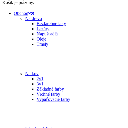
Košik je prázdny.
Obchod
Na drevo
Bezfarebné laky
Lazúry
Napušťadlá
Oleje
Tmely
Na kov
2v1
3v1
Základné farby
Vrchné farby
Vypaľovacie farby