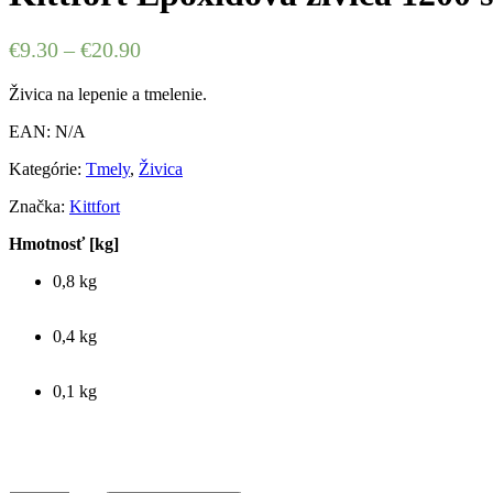
€
9.30
–
€
20.90
Živica na lepenie a tmelenie.
EAN:
N/A
Kategórie:
Tmely
,
Živica
Značka:
Kittfort
Hmotnosť [kg]
0,8 kg
0,4 kg
0,1 kg