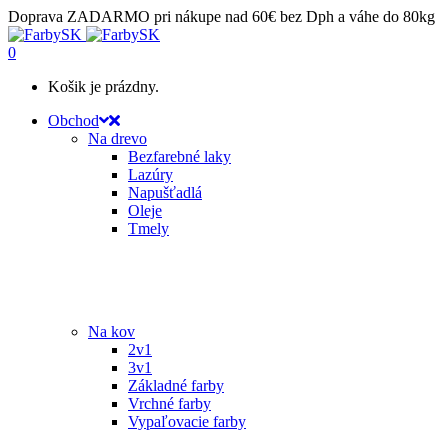
Doprava ZADARMO pri nákupe nad 60€ bez Dph a váhe do 80kg
0
Košik je prázdny.
Obchod
Na drevo
Bezfarebné laky
Lazúry
Napušťadlá
Oleje
Tmely
Na kov
2v1
3v1
Základné farby
Vrchné farby
Vypaľovacie farby