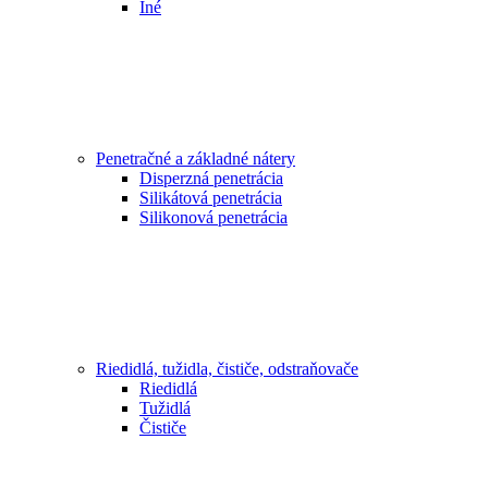
Iné
Penetračné a základné nátery
Disperzná penetrácia
Silikátová penetrácia
Silikonová penetrácia
Riedidlá, tužidla, čističe, odstraňovače
Riedidlá
Tužidlá
Čističe