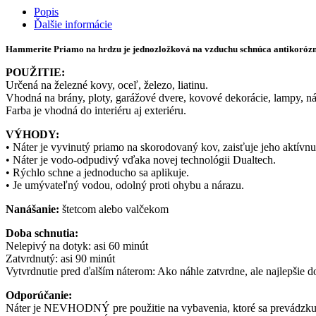
Popis
Ďalšie informácie
Hammerite Priamo na hrdzu je jednozložková na vzduchu schnúca antikorózn
POUŽITIE:
Určená na železné kovy, oceľ, železo, liatinu.
Vhodná na brány, ploty, garážové dvere, kovové dekorácie, lampy, ná
Farba je vhodná do interiéru aj exteriéru.
VÝHODY:
• Náter je vyvinutý priamo na skorodovaný kov, zaisťuje jeho aktívnu
• Náter je vodo-odpudivý vďaka novej technológii Dualtech.
• Rýchlo schne a jednoducho sa aplikuje.
• Je umývateľný vodou, odolný proti ohybu a nárazu.
Nanášanie:
štetcom alebo valčekom
Doba schnutia:
Nelepivý na dotyk: asi 60 minút
Zatvrdnutý: asi 90 minút
Vytvrdnutie pred ďalším náterom: Ako náhle zatvrdne, ale najlepšie d
Odporúčanie:
Náter je NEVHODNÝ pre použitie na vybavenia, ktoré sa prevádzkujú