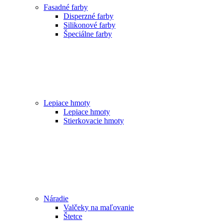
Fasadné farby
Disperzné farby
Silikonové farby
Špeciálne farby
Lepiace hmoty
Lepiace hmoty
Stierkovacie hmoty
Náradie
Valčeky na maľovanie
Štetce