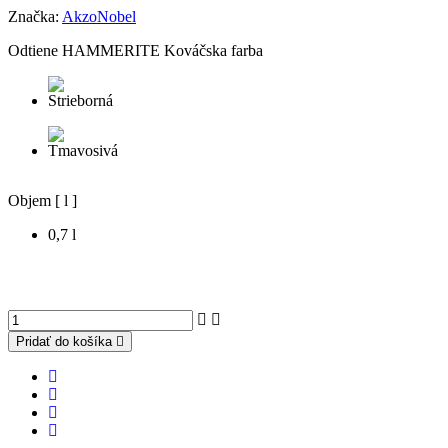
Značka:
AkzoNobel
Odtiene HAMMERITE Kováčska farba
Objem [ l ]
0,7 l
Pridať do košíka