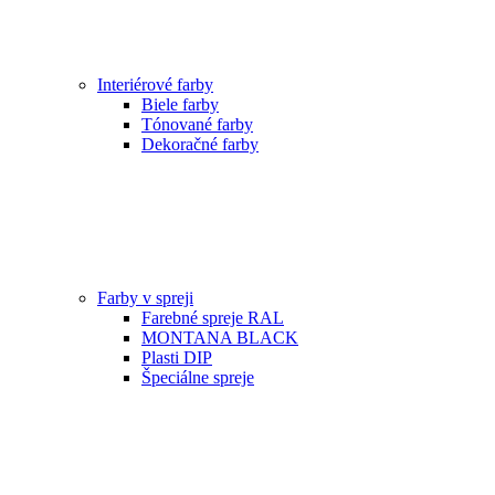
Interiérové farby
Biele farby
Tónované farby
Dekoračné farby
Farby v spreji
Farebné spreje RAL
MONTANA BLACK
Plasti DIP
Špeciálne spreje