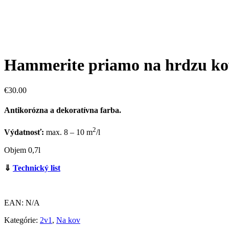
Hammerite priamo na hrdzu ko
€
30.00
Antikorózna a dekoratívna farba.
2
Výdatnosť:
max. 8 – 10 m
/l
Objem 0,7l
⇓
Technický list
EAN:
N/A
Kategórie:
2v1
,
Na kov