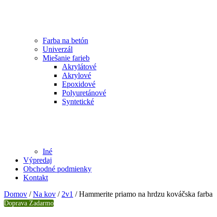
Farba na betón
Univerzál
Miešanie farieb
Akrylátové
Akrylové
Epoxidové
Polyuretánové
Syntetické
Iné
Výpredaj
Obchodné podmienky
Kontakt
Domov
/
Na kov
/
2v1
/ Hammerite priamo na hrdzu kováčska farba
Doprava Zadarmo