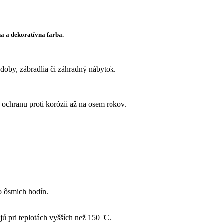
a a dekoratívna farba.
doby, zábradlia či záhradný nábytok.
 ochranu proti korózii až na osem rokov.
o ôsmich hodín.
 pri teplotách vyšších než 150 ̊C.