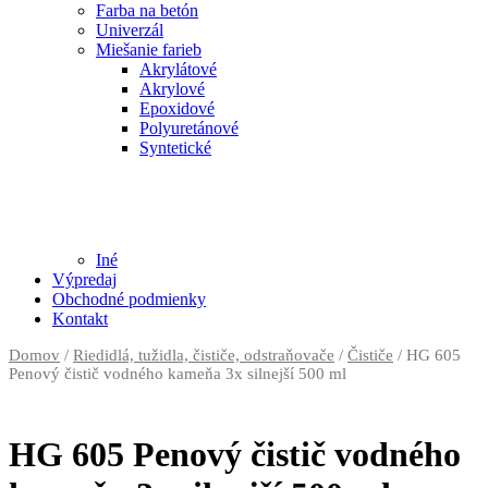
Farba na betón
Univerzál
Miešanie farieb
Akrylátové
Akrylové
Epoxidové
Polyuretánové
Syntetické
Iné
Výpredaj
Obchodné podmienky
Kontakt
Domov
/
Riedidlá, tužidla, čističe, odstraňovače
/
Čističe
/ HG 605
Penový čistič vodného kameňa 3x silnejší 500 ml
HG 605 Penový čistič vodného