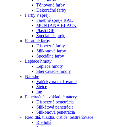
Tónované farby
Dekoračné farby
Farby v spreji
Farebné spreje RAL
MONTANA BLACK
Plasti DIP
Špeciálne spreje
Fasadné farby
Disperzné farby
Silikonové farby
Špeciálne farby
Lepiace hmoty
Lepiace hmoty
Stierkovacie hmoty
Náradie
Valčeky na maľovanie
Štetce
Iné
Penetračné a základné nátery
Disperzná penetrácia
Silikátová penetrácia
Silikonová penetrácia
Riedidlá, tužidla, čističe, odstraňovače
Riedidlá