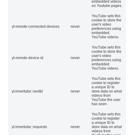
embedded videos
on Youtube pages.
YouTube sets this
cookie to store the
user's video
yt-remote-connected-devices
never
preferences using
embedded
YouTube videos.
YouTube sets this
cookie to store the
user's video
yt-remote-device-id
never
preferences using
embedded
YouTube videos.
YouTube sets this
cookie to register
a unique ID to
yt.innertube::nextId
never
store data on what
videos from
YouTube the user
has seen.
YouTube sets this
cookie to register
a unique ID to
yt.innertube::requests
never
store data on what
videos from