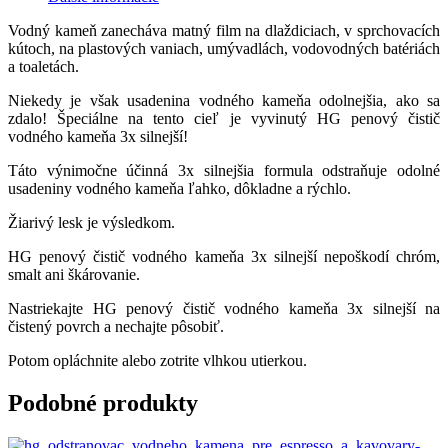
Vodný kameň zanecháva matný film na dlaždiciach, v sprchovacích
kútoch, na plastových vaniach, umývadlách, vodovodných batériách
a toaletách.
Niekedy je však usadenina vodného kameňa odolnejšia, ako sa
zdalo! Špeciálne na tento cieľ je vyvinutý HG penový čistič
vodného kameňa 3x silnejší!
Táto výnimočne účinná 3x silnejšia formula odstraňuje odolné
usadeniny vodného kameňa ľahko, dôkladne a rýchlo.
Žiarivý lesk je výsledkom.
HG penový čistič vodného kameňa 3x silnejší nepoškodí chróm,
smalt ani škárovanie.
Nastriekajte HG penový čistič vodného kameňa 3x silnejší na
čistený povrch a nechajte pôsobiť.
Potom opláchnite alebo zotrite vlhkou utierkou.
Podobné produkty