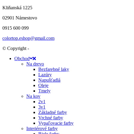
Kliňanská 1225
02901 Námestovo
0915 600 099
colortop.eshop@gmail.com
© Copyright -
Obchod
Na drevo
Bezfarebné laky
Lazúry
Napušťadlá
Oleje
Tmely
Na kov
2v1
3v1
Základné farby
Vrchné farby
Vypaľovacie farby
Interiérové farby
Biele farby