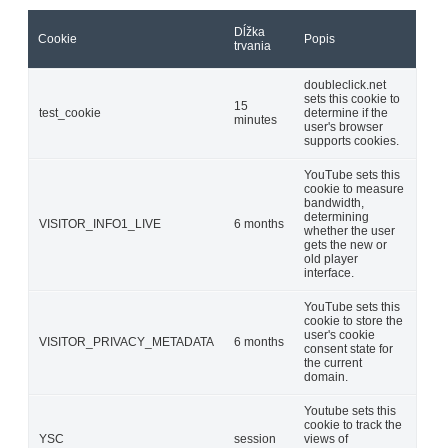
Dĺžka
Cookie
Popis
trvania
doubleclick.net
sets this cookie to
15
test_cookie
determine if the
minutes
user's browser
supports cookies.
YouTube sets this
cookie to measure
bandwidth,
determining
VISITOR_INFO1_LIVE
6 months
whether the user
gets the new or
old player
interface.
YouTube sets this
cookie to store the
user's cookie
VISITOR_PRIVACY_METADATA
6 months
consent state for
the current
domain.
Youtube sets this
cookie to track the
YSC
session
views of