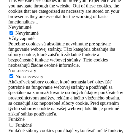
This website uses cookies to improve your experience while
you navigate through the website. Out of these cookies, the
cookies that are categorized as necessary are stored on your
browser as they are essential for the working of basic
functionalities
...
Nevyhnutné
Nevyhnutné
Vždy zapnuté
Potrebné cookies sú absolútne nevyhnutné pre správne
fungovanie webovej stránky. Táto kategória obsahuje iba
súbory cookie, ktoré zaisťujú základné funkcie a
bezpečnostné funkcie webovej stránky. Tieto cookies
neobsahujú žiadne osobné informácie.
Non-necessary
Non-necessary
Akékoľvek súbory cookie, ktoré nemusia byť obzvlášť
potrebné na fungovanie webovej stránky a používajú sa
špeciálne na zhromažďovanie osobných údajov používateľov
prostredníctvom analýzy, reklám a iného vloženého obsahu,
sa označujú ako nepotrebné súbory cookie. Pred spustením
týchto súborov cookie na vašej webovej lokalite je povinné
získať súhlas používateľa.
Funkčné
Funkčné
Funkčné súbory cookies pomáhajú vykonávať určité funkcie,