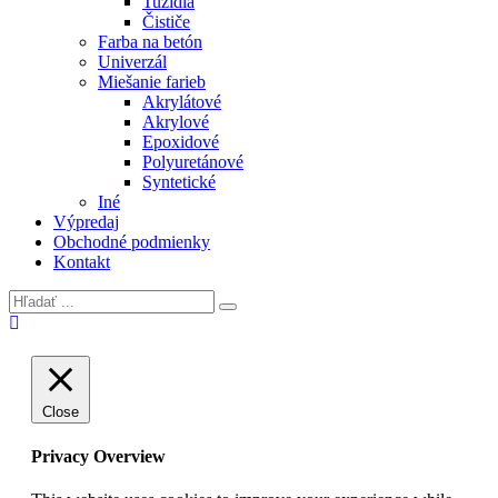
Tužidlá
Čističe
Farba na betón
Univerzál
Miešanie farieb
Akrylátové
Akrylové
Epoxidové
Polyuretánové
Syntetické
Iné
Výpredaj
Obchodné podmienky
Kontakt
Close
Privacy Overview