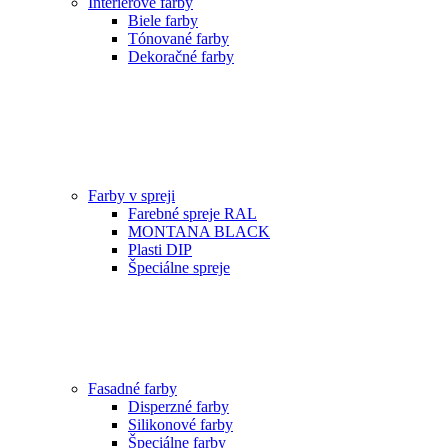
Interiérové farby
Biele farby
Tónované farby
Dekoračné farby
Farby v spreji
Farebné spreje RAL
MONTANA BLACK
Plasti DIP
Špeciálne spreje
Fasadné farby
Disperzné farby
Silikonové farby
Špeciálne farby