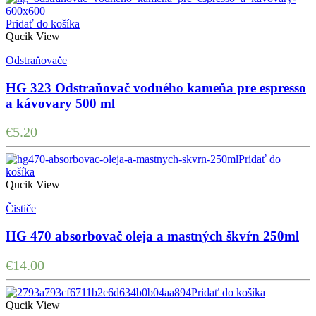
Pridať do košíka
Qucik View
Odstraňovače
HG 323 Odstraňovač vodného kameňa pre espresso
a kávovary 500 ml
€
5.20
Pridať do
košíka
Qucik View
Čističe
HG 470 absorbovač oleja a mastných škvŕn 250ml
€
14.00
Pridať do košíka
Qucik View