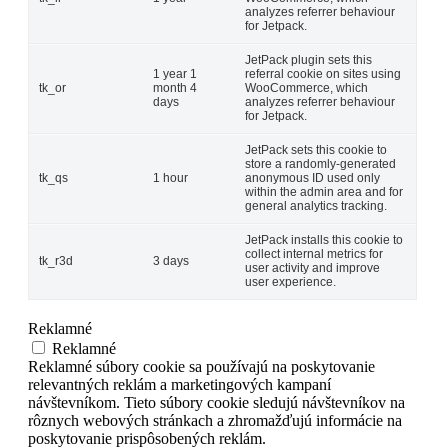
analyzes referrer behaviour
for Jetpack.
JetPack plugin sets this
1 year 1
referral cookie on sites using
tk_or
month 4
WooCommerce, which
days
analyzes referrer behaviour
for Jetpack.
JetPack sets this cookie to
store a randomly-generated
tk_qs
1 hour
anonymous ID used only
within the admin area and for
general analytics tracking.
JetPack installs this cookie to
collect internal metrics for
tk_r3d
3 days
user activity and improve
user experience.
Reklamné
Reklamné
Reklamné súbory cookie sa používajú na poskytovanie
relevantných reklám a marketingových kampaní
návštevníkom. Tieto súbory cookie sledujú návštevníkov na
rôznych webových stránkach a zhromažďujú informácie na
poskytovanie prispôsobených reklám.