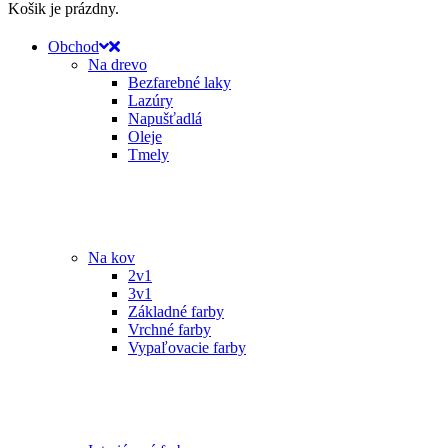
Košik je prázdny.
Obchod
Na drevo
Bezfarebné laky
Lazúry
Napušťadlá
Oleje
Tmely
Na kov
2v1
3v1
Základné farby
Vrchné farby
Vypaľovacie farby