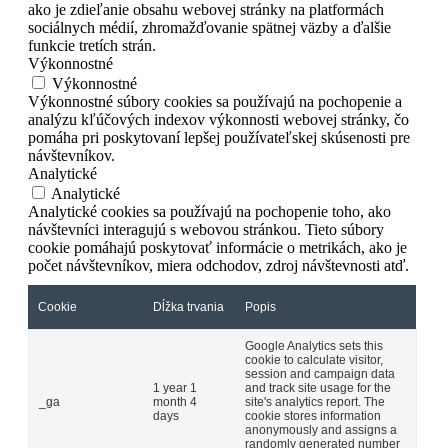
ako je zdieľanie obsahu webovej stránky na platformách
sociálnych médií, zhromažďovanie spätnej väzby a ďalšie
funkcie tretích strán.
Výkonnostné
Výkonnostné
Výkonnostné súbory cookies sa používajú na pochopenie a
analýzu kľúčových indexov výkonnosti webovej stránky, čo
pomáha pri poskytovaní lepšej používateľskej skúsenosti pre
návštevníkov.
Analytické
Analytické
Analytické cookies sa používajú na pochopenie toho, ako
návštevníci interagujú s webovou stránkou. Tieto súbory
cookie pomáhajú poskytovať informácie o metrikách, ako je
počet návštevníkov, miera odchodov, zdroj návštevnosti atď.
Cookie
Dĺžka trvania
Popis
Google Analytics sets this
cookie to calculate visitor,
session and campaign data
1 year 1
and track site usage for the
_ga
month 4
site's analytics report. The
days
cookie stores information
anonymously and assigns a
randomly generated number