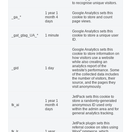
to recognise unique visitors.
1 year 1
Google Analytics sets this
_ga_*
month 4
cookie to store and count
days
page views.
Google Analytics sets this
_gat_gtag_UA_*
1 minute
cookie to store a unique user
ID.
Google Analytics sets this
cookie to store information on
how visitors use a website
while also creating an
analytics report of the
_gid
1 day
website's performance. Some
of the collected data includes
the number of visitors, their
source, and the pages they
visit anonymously.
JetPack sets this cookie to
1 year 1
store a randomly-generated
tk_ai
month 4
anonymous ID used only
days
within the admin area and for
general analytics tracking.
JetPack plugin sets this
referral cookie on sites using
tk_lr
1 year
WooCommerce, which