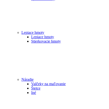
Lepiace hmoty
Lepiace hmoty
Stierkovacie hmoty
Náradie
Valčeky na maľovanie
Štetce
Iné