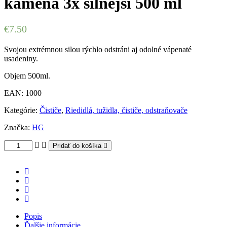
kameňa 3x silnejší 500 ml
€
7.50
Svojou extrémnou silou rýchlo odstráni aj odolné vápenaté
usadeniny.
Objem 500ml.
EAN:
1000
Kategórie:
Čističe
,
Riedidlá, tužidla, čističe, odstraňovače
Značka:
HG
Pridať do košíka
Popis
Ďalšie informácie