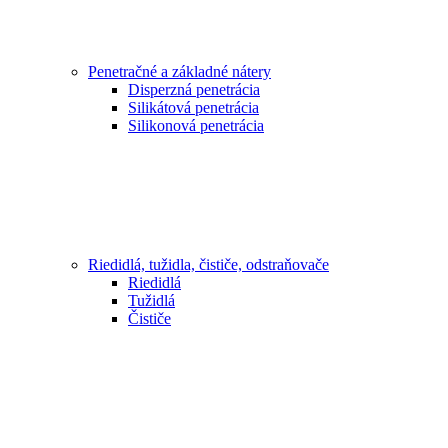
Penetračné a základné nátery
Disperzná penetrácia
Silikátová penetrácia
Silikonová penetrácia
Riedidlá, tužidla, čističe, odstraňovače
Riedidlá
Tužidlá
Čističe