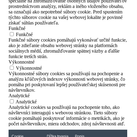
špeciálne na zhromažďovanie osobných údajov používateľov
prostredníctvom analýzy, reklám a iného vloženého obsahu,
sa označujú ako nepotrebné súbory cookie. Pred spustením
týchto súborov cookie na vašej webovej lokalite je povinné
získať súhlas používateľa.
Funkčné
Funkčné
Funkčné súbory cookies pomáhajú vykonávať určité funkcie,
ako je zdieľanie obsahu webovej stránky na platformách
sociálnych médií, zhromažďovanie spätnej väzby a ďalšie
funkcie tretích strán.
Výkonnostné
Výkonnostné
Výkonnostné súbory cookies sa používajú na pochopenie a
analýzu kľúčových indexov výkonnosti webovej stránky, čo
pomáha pri poskytovaní lepšej používateľskej skúsenosti pre
návštevníkov.
Analytické
Analytické
Analytické cookies sa používajú na pochopenie toho, ako
návštevníci interagujú s webovou stránkou. Tieto súbory
cookie pomáhajú poskytovať informácie o metrikách, ako je
počet návštevníkov, miera odchodov, zdroj návštevnosti atď.
Cookie
Dĺžka trvania
Popis