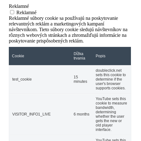
Reklamné
Reklamné
Reklamné súbory cookie sa používajú na poskytovanie
relevantných reklám a marketingových kampaní
návštevníkom. Tieto súbory cookie sledujú návštevníkov na
rôznych webových stránkach a zhromažďujú informácie na
poskytovanie prispôsobených reklám.
Dĺžka
Cookie
Popis
trvania
doubleclick.net
sets this cookie to
15
test_cookie
determine if the
minutes
user's browser
supports cookies.
YouTube sets this
cookie to measure
bandwidth,
determining
VISITOR_INFO1_LIVE
6 months
whether the user
gets the new or
old player
interface.
YouTube sets this