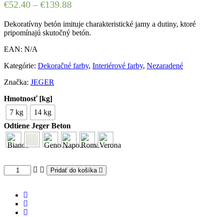
€
52.40
–
€
139.88
Dekoratívny betón imituje charakteristické jamy a dutiny, ktoré
pripomínajú skutočný betón.
EAN:
N/A
Kategórie:
Dekoračné farby
,
Interiérové farby
,
Nezaradené
Značka:
JEGER
Hmotnosť [kg]
7 kg
14 kg
Odtiene Jeger Beton
Pridať do košíka