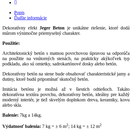
Popis
Ďalšie informácie
Dekoratívny efekt
Jeger Beton
je unikátne riešenie, ktoré dodá
múrom výnimočne priemyselný charakter.
Použitie:
Architektonický betón s matnou povrchovou úpravou sa odporúča
na použitie na vnútorných stenách, na prakticky akýkoľvek typ
podkladu, ako sú omietky, sadrokartónové dosky alebo betón.
Dekoratívny betón na stene bude obsahovať charakteristické jamy a
dutiny, ktoré budú pripomínať skutočný betón.
Imitácia betónu je možná až v šiestich odtieňoch. Takáto
dekoratívna textúra povrchu, dekoratívny betón, ideálny pre každý
moderný interiér, je tiež skvelým doplnkom dreva, keramiky, kovu
alebo skla.
Balenie:
7kg a 14kg.
2
2
Výdatnosť balenia:
7 kg = ± 6 m
; 14 kg = ± 12 m