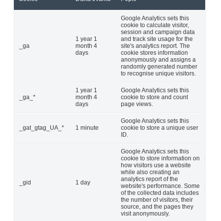
Google Analytics sets this
cookie to calculate visitor,
session and campaign data
1 year 1
and track site usage for the
_ga
month 4
site's analytics report. The
days
cookie stores information
anonymously and assigns a
randomly generated number
to recognise unique visitors.
1 year 1
Google Analytics sets this
_ga_*
month 4
cookie to store and count
days
page views.
Google Analytics sets this
_gat_gtag_UA_*
1 minute
cookie to store a unique user
ID.
Google Analytics sets this
cookie to store information on
how visitors use a website
while also creating an
analytics report of the
_gid
1 day
website's performance. Some
of the collected data includes
the number of visitors, their
source, and the pages they
visit anonymously.