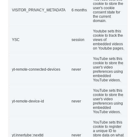
cookie to store the
user's cookie
VISITOR_PRIVACY_METADATA
6 months
consent state for
the current
domain.
Youtube sets this
cookie to track the
YSC
session
views of
embedded videos
on Youtube pages.
YouTube sets this
cookie to store the
user's video
yt-remote-connected-devices
never
preferences using
embedded
YouTube videos.
YouTube sets this
cookie to store the
user's video
yt-remote-device-id
never
preferences using
embedded
YouTube videos.
YouTube sets this
cookie to register
a unique ID to
yt.innertube::nextId
never
store data on what