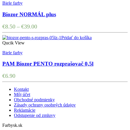
Biele farby
Biozor NORMÁL plus
€
8.50
–
€
39.00
Pridať do košíka
Qucik View
Biele farby
PAM Biozor PENTO rozprašovač 0,5l
€
6.90
Kontakt
Môj účet
Obchodné podmienky
Zásady ochrany osobných údajov
Reklamácie
Odstupenie od zmluvy
Farbysk.sk