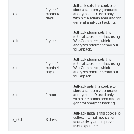
JetPack sets this cookie to
1 year 1
store a randomly-generated
tk_ai
month 4
anonymous ID used only
days
within the admin area and for
general analytics tracking.
JetPack plugin sets this
referral cookie on sites using
tk_lr
1 year
WooCommerce, which
analyzes referrer behaviour
for Jetpack.
JetPack plugin sets this
1 year 1
referral cookie on sites using
tk_or
month 4
WooCommerce, which
days
analyzes referrer behaviour
for Jetpack.
JetPack sets this cookie to
store a randomly-generated
tk_qs
1 hour
anonymous ID used only
within the admin area and for
general analytics tracking.
JetPack installs this cookie to
collect internal metrics for
tk_r3d
3 days
user activity and improve
user experience.