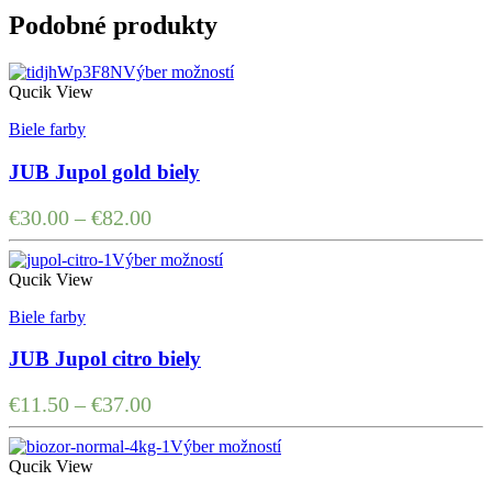
Podobné produkty
Výber možností
Qucik View
Biele farby
JUB Jupol gold biely
€
30.00
–
€
82.00
Výber možností
Qucik View
Biele farby
JUB Jupol citro biely
€
11.50
–
€
37.00
Výber možností
Qucik View