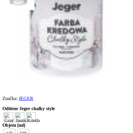
Jeger chalky style kriedová
farba
€
3.15
–
€
21.80
Získate jednotnú farbu aj efekt „“vintage““, ktorý sa dokonale hodí
k rustikálnemu, provensálskemu alebo škandinávskemu štýlu.
EAN:
N/A
Kategórie:
Dekoračné farby
,
Na drevo
,
Výpredaj
Značka:
JEGER
Odtiene Jeger chalky style
Objem [ml]