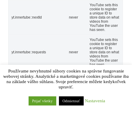
YouTube sets this
cookie to register
a unique ID to
yt.innertube::nextId
never
store data on what
videos from
YouTube the user
has seen.
YouTube sets this
cookie to register
a unique ID to
yt.innertube::requests
never
store data on what
videos from
YouTube the user
has seen.
Používame nevyhnutné súbory cookies na správne fungovanie
webovej stránky. Analytické a marketingové cookies používame iba
Ostatné
na základe vášho súhlasu. Svoje preferencie môžete kedykoľvek
Ostatné
upraviť.
Ďalšie nekategorizované súbory cookie sú tie, ktoré sa
analyzujú a zatiaľ neboli zaradené do žiadnej kategórie.
ULOŽIŤ A PRIJAŤ
Nastavenia
Prijať všetky
Odmietnuť
Powered by