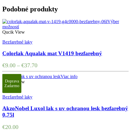
Podobné produkty
Výber
možností
Qucik View
Bezfarebné laky
Colorlak Aqualak mat V1419 bezfarebný
€
9.00
–
€
37.70
Viac info
Doprava
Qucik View
Zadarmo
Bezfarebné laky
AkzoNobel Luxol lak s uv ochranou lesk bezfarebný
0,75l
€
20.00