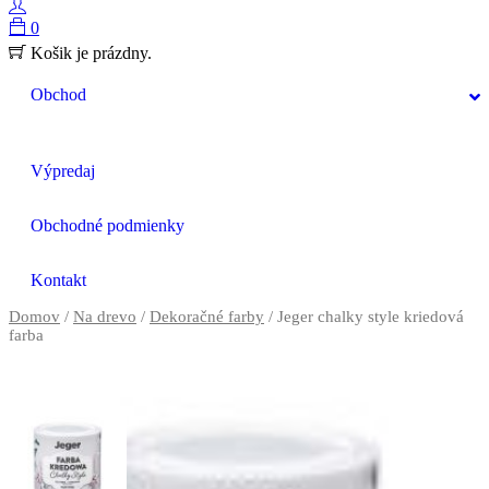
0
Košik je prázdny.
Obchod
Výpredaj
Obchodné podmienky
Kontakt
Domov
/
Na drevo
/
Dekoračné farby
/ Jeger chalky style kriedová
farba
Previous
Next