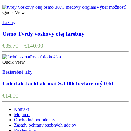
Výber možností
Qucik View
Lazúry
Osmo Tvrdý voskový olej farebný
€
35.70
–
€
140.00
Pridať do košíka
Qucik View
Bezfarebné laky
Colorlak Jachtlak mat S-1106 bezfarebný 0,6l
€
14.00
Kontakt
Môj účet
Obchodné podmienky
Zásady ochrany osobných údajov
Reklamácie