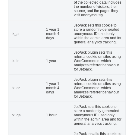
of the collected data includes
the number of visitors, their
source, and the pages they
visit anonymously.
JetPack sets this cookie to
1 year 1
store a randomly-generated
tk_ai
month 4
anonymous ID used only
days
within the admin area and for
general analytics tracking.
JetPack plugin sets this
referral cookie on sites using
tk_lr
1 year
WooCommerce, which
analyzes referrer behaviour
for Jetpack.
JetPack plugin sets this
1 year 1
referral cookie on sites using
tk_or
month 4
WooCommerce, which
days
analyzes referrer behaviour
for Jetpack.
JetPack sets this cookie to
store a randomly-generated
tk_qs
1 hour
anonymous ID used only
within the admin area and for
general analytics tracking.
JetPack installs this cookie to