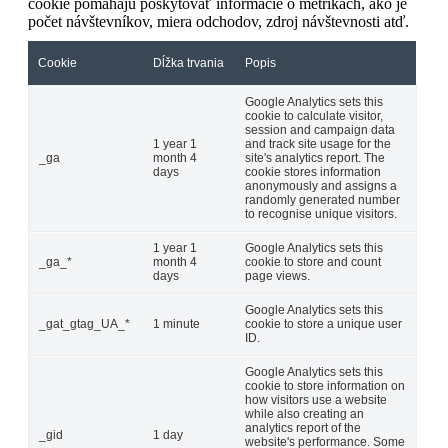
cookie pomáhajú poskytovať informácie o metrikách, ako je
počet návštevníkov, miera odchodov, zdroj návštevnosti atď.
Cookie
Dĺžka trvania
Popis
Google Analytics sets this
cookie to calculate visitor,
session and campaign data
1 year 1
and track site usage for the
_ga
month 4
site's analytics report. The
days
cookie stores information
anonymously and assigns a
randomly generated number
to recognise unique visitors.
1 year 1
Google Analytics sets this
_ga_*
month 4
cookie to store and count
days
page views.
Google Analytics sets this
_gat_gtag_UA_*
1 minute
cookie to store a unique user
ID.
Google Analytics sets this
cookie to store information on
how visitors use a website
while also creating an
analytics report of the
_gid
1 day
website's performance. Some