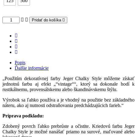
125
500
Pridať do košíka
Popis
Ďalšie informácie
„Použitím dekoratívnej farby Jeger Chalky Style môžeme získať
jednotnú farbu aj efekt „“vintage““, ktorý sa dokonale hodí k
rustikálnemu, provensálskemu alebo škandinávskemu štýlu.
Výrobok sa ľahko používa a je vhodný na použitie bez základného
náteru, ako aj nutnosti odstraňovania predchádzajúcich farieb.“
Príprava podkladu:
Zdobený povrch ľahko prebrúste a očistite. Kriedovú farbu Jeger
Chalky Style je možné nanášať priamo na surové, maľované alebo