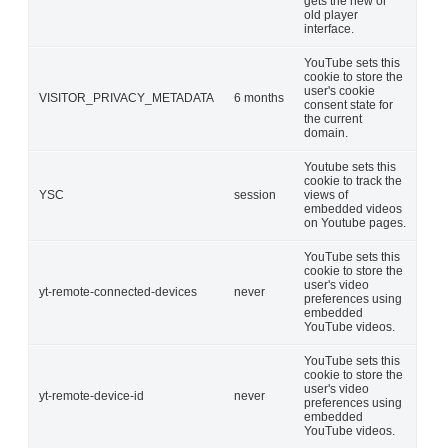
gets the new or
old player
interface.
YouTube sets this
cookie to store the
user's cookie
VISITOR_PRIVACY_METADATA
6 months
consent state for
the current
domain.
Youtube sets this
cookie to track the
YSC
session
views of
embedded videos
on Youtube pages.
YouTube sets this
cookie to store the
user's video
yt-remote-connected-devices
never
preferences using
embedded
YouTube videos.
YouTube sets this
cookie to store the
user's video
yt-remote-device-id
never
preferences using
embedded
YouTube videos.