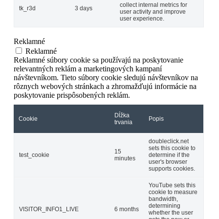
collect internal metrics for
tk_r3d
3 days
user activity and improve
user experience.
Reklamné
Reklamné
Reklamné súbory cookie sa používajú na poskytovanie
relevantných reklám a marketingových kampaní
návštevníkom. Tieto súbory cookie sledujú návštevníkov na
rôznych webových stránkach a zhromažďujú informácie na
poskytovanie prispôsobených reklám.
Dĺžka
Cookie
Popis
trvania
doubleclick.net
sets this cookie to
15
test_cookie
determine if the
minutes
user's browser
supports cookies.
YouTube sets this
cookie to measure
bandwidth,
determining
VISITOR_INFO1_LIVE
6 months
whether the user