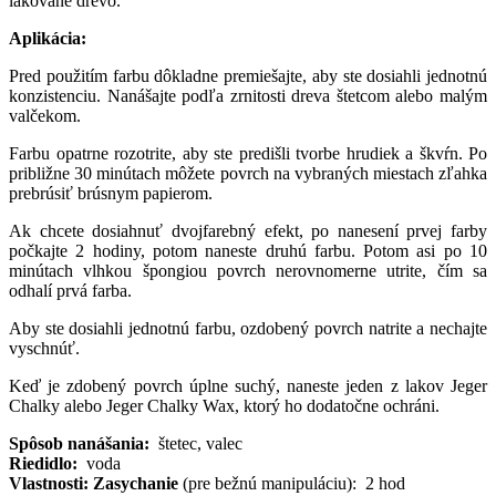
lakované drevo.
Aplikácia:
Pred použitím farbu dôkladne premiešajte, aby ste dosiahli jednotnú
konzistenciu. Nanášajte podľa zrnitosti dreva štetcom alebo malým
valčekom.
Farbu opatrne rozotrite, aby ste predišli tvorbe hrudiek a škvŕn. Po
približne 30 minútach môžete povrch na vybraných miestach zľahka
prebrúsiť brúsnym papierom.
Ak chcete dosiahnuť dvojfarebný efekt, po nanesení prvej farby
počkajte 2 hodiny, potom naneste druhú farbu. Potom asi po 10
minútach vlhkou špongiou povrch nerovnomerne utrite, čím sa
odhalí prvá farba.
Aby ste dosiahli jednotnú farbu, ozdobený povrch natrite a nechajte
vyschnúť.
Keď je zdobený povrch úplne suchý, naneste jeden z lakov Jeger
Chalky alebo Jeger Chalky Wax, ktorý ho dodatočne ochráni.
Spôsob nanášania:
štetec, valec
Riedidlo:
voda
Vlastnosti:
Zasychanie
(pre bežnú manipuláciu): 2 hod