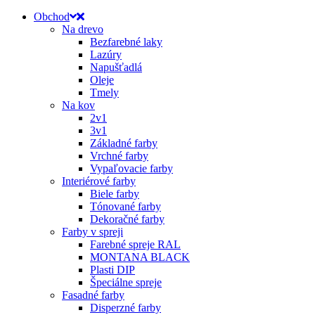
Obchod
Na drevo
Bezfarebné laky
Lazúry
Napušťadlá
Oleje
Tmely
Na kov
2v1
3v1
Základné farby
Vrchné farby
Vypaľovacie farby
Interiérové farby
Biele farby
Tónované farby
Dekoračné farby
Farby v spreji
Farebné spreje RAL
MONTANA BLACK
Plasti DIP
Špeciálne spreje
Fasadné farby
Disperzné farby