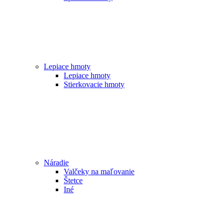
Lepiace hmoty
Lepiace hmoty
Stierkovacie hmoty
Náradie
Valčeky na maľovanie
Štetce
Iné