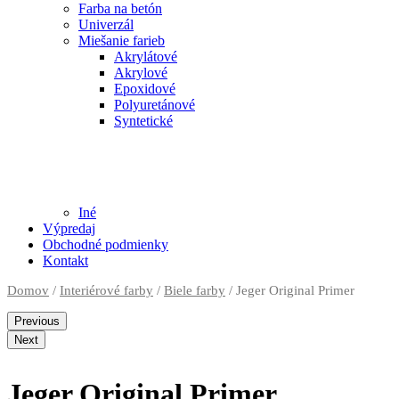
Farba na betón
Univerzál
Miešanie farieb
Akrylátové
Akrylové
Epoxidové
Polyuretánové
Syntetické
Iné
Výpredaj
Obchodné podmienky
Kontakt
Domov
/
Interiérové farby
/
Biele farby
/ Jeger Original Primer
Previous
Next
Jeger Original Primer