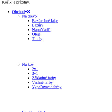
Košik je prázdny.
Obchod
Na drevo
Bezfarebné laky
Lazúry
Napušťadlá
Oleje
Tmely
Na kov
2v1
3v1
Základné farby
Vrchné farby
Vypaľovacie farby