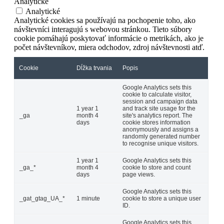
Analytické
Analytické
Analytické cookies sa používajú na pochopenie toho, ako
návštevníci interagujú s webovou stránkou. Tieto súbory
cookie pomáhajú poskytovať informácie o metrikách, ako je
počet návštevníkov, miera odchodov, zdroj návštevnosti atď.
Cookie
Dĺžka trvania
Popis
Google Analytics sets this
cookie to calculate visitor,
session and campaign data
1 year 1
and track site usage for the
_ga
month 4
site's analytics report. The
days
cookie stores information
anonymously and assigns a
randomly generated number
to recognise unique visitors.
1 year 1
Google Analytics sets this
_ga_*
month 4
cookie to store and count
days
page views.
Google Analytics sets this
_gat_gtag_UA_*
1 minute
cookie to store a unique user
ID.
Google Analytics sets this