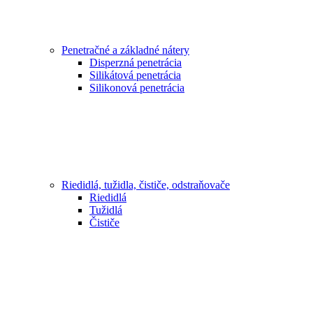
Penetračné a základné nátery
Disperzná penetrácia
Silikátová penetrácia
Silikonová penetrácia
Riedidlá, tužidla, čističe, odstraňovače
Riedidlá
Tužidlá
Čističe