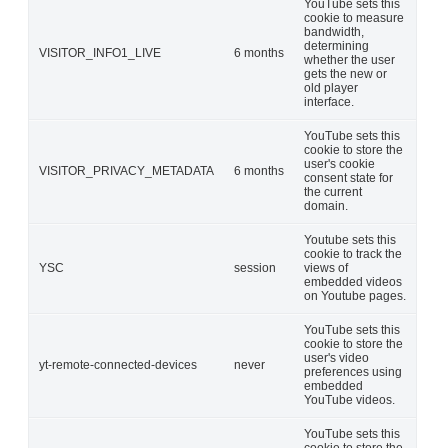
YouTube sets this
cookie to measure
bandwidth,
determining
VISITOR_INFO1_LIVE
6 months
whether the user
gets the new or
old player
interface.
YouTube sets this
cookie to store the
user's cookie
VISITOR_PRIVACY_METADATA
6 months
consent state for
the current
domain.
Youtube sets this
cookie to track the
YSC
session
views of
embedded videos
on Youtube pages.
YouTube sets this
cookie to store the
user's video
yt-remote-connected-devices
never
preferences using
embedded
YouTube videos.
YouTube sets this
cookie to store the