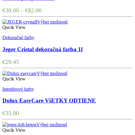
€
30.00
–
€
82.00
Výber možností
Qucik View
Dekoračné farby
Jeger Cristal dekoračná farba 1l
€
29.45
Výber možností
Qucik View
Interiérové farby
Dulux EasyCare VšETKY ODTIENE
€
35.00
Výber možností
Qucik View