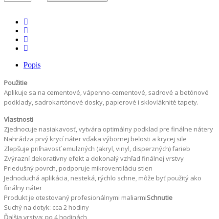
Popis
Použitie
Aplikuje sa na cementové, vápenno-cementové, sadrové a betónové
podklady, sadrokartónové dosky, papierové i sklovláknité tapety.
Vlastnosti
Zjednocuje nasiakavosť, vytvára optimálny podklad pre finálne nátery
Nahrádza prvý krycí náter vďaka výbornej belosti a krycej sile
Zlepšuje priľnavosť emulzných (akryl, vinyl, disperzných) farieb
Zvýrazní dekoratívny efekt a dokonalý vzhľad finálnej vrstvy
Priedušný povrch, podporuje mikroventiláciu stien
Jednoduchá aplikácia, nesteká, rýchlo schne, môže byť použitý ako
finálny náter
Produkt je otestovaný profesionálnymi maliarmi
Schnutie
Suchý na dotyk: cca 2 hodiny
Ďalšia vrstva: po 4 hodinách