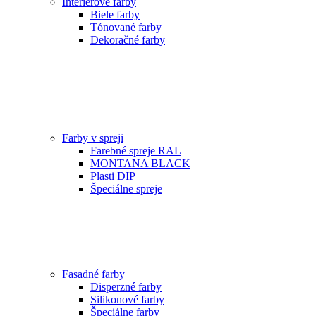
Interiérové farby
Biele farby
Tónované farby
Dekoračné farby
Farby v spreji
Farebné spreje RAL
MONTANA BLACK
Plasti DIP
Špeciálne spreje
Fasadné farby
Disperzné farby
Silikonové farby
Špeciálne farby