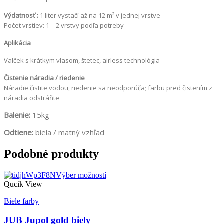
Výdatnosť :
1 liter vystačí až na 12 m² v jednej vrstve
Počet vrstiev: 1 – 2 vrstvy podľa potreby
Aplikácia
Valček s krátkym vlasom, štetec, airless technológia
Čistenie náradia / riedenie
Náradie čistite vodou, riedenie sa neodporúča; farbu pred čistením z
náradia odstráňte
Balenie:
15kg
Odtiene:
biela / matný vzhľad
Podobné produkty
Výber možností
Qucik View
Biele farby
JUB Jupol gold biely