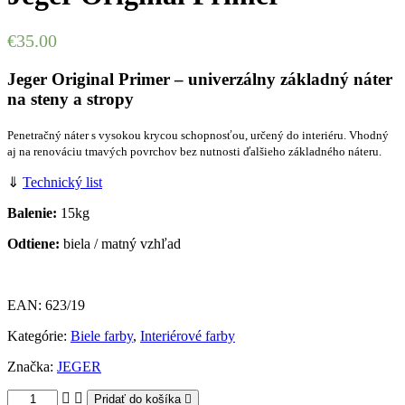
€
35.00
Jeger Original Primer – univerzálny základný náter
na steny a stropy
Penetračný náter s vysokou krycou schopnosťou, určený do interiéru. Vhodný
aj na renováciu tmavých povrchov bez nutnosti ďalšieho základného náteru.
⇓
Technický list
Balenie:
15kg
Odtiene:
biela / matný vzhľad
EAN:
623/19
Kategórie:
Biele farby
,
Interiérové farby
Značka:
JEGER
Pridať do košíka