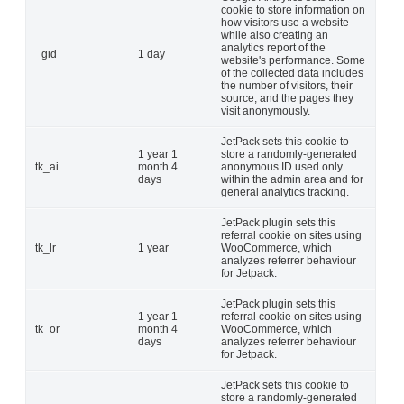
cookie to store information on
how visitors use a website
while also creating an
analytics report of the
_gid
1 day
website's performance. Some
of the collected data includes
the number of visitors, their
source, and the pages they
visit anonymously.
JetPack sets this cookie to
1 year 1
store a randomly-generated
tk_ai
month 4
anonymous ID used only
days
within the admin area and for
general analytics tracking.
JetPack plugin sets this
referral cookie on sites using
tk_lr
1 year
WooCommerce, which
analyzes referrer behaviour
for Jetpack.
JetPack plugin sets this
1 year 1
referral cookie on sites using
tk_or
month 4
WooCommerce, which
days
analyzes referrer behaviour
for Jetpack.
JetPack sets this cookie to
store a randomly-generated