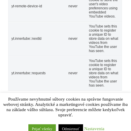
user's video
yt-remote-device-id
never
preferences using
embedded
YouTube videos.
YouTube sets this
cookie to register
a unique ID to
yt.innertube::nextId
never
store data on what
videos from
YouTube the user
has seen.
YouTube sets this
cookie to register
a unique ID to
yt.innertube::requests
never
store data on what
videos from
YouTube the user
has seen.
Ostatné
Používame nevyhnutné súbory cookies na správne fungovanie
webovej stránky. Analytické a marketingové cookies používame iba
Ostatné
na základe vášho súhlasu. Svoje preferencie môžete kedykoľvek
Ďalšie nekategorizované súbory cookie sú tie, ktoré sa
upraviť.
analyzujú a zatiaľ neboli zaradené do žiadnej kategórie.
ULOŽIŤ A PRIJAŤ
Powered by
Nastavenia
Prijať všetky
Odmietnuť