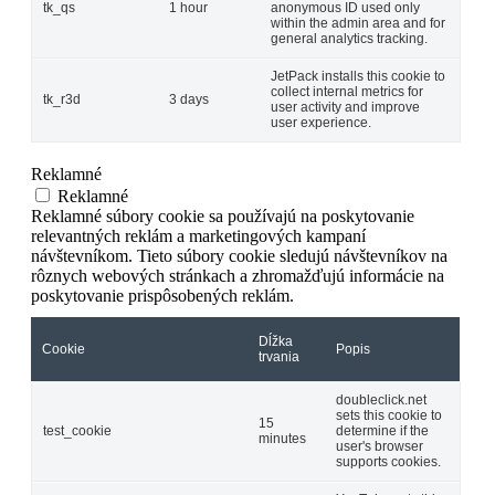
tk_qs
1 hour
anonymous ID used only
within the admin area and for
general analytics tracking.
JetPack installs this cookie to
collect internal metrics for
tk_r3d
3 days
user activity and improve
user experience.
Reklamné
Reklamné
Reklamné súbory cookie sa používajú na poskytovanie
relevantných reklám a marketingových kampaní
návštevníkom. Tieto súbory cookie sledujú návštevníkov na
rôznych webových stránkach a zhromažďujú informácie na
poskytovanie prispôsobených reklám.
Dĺžka
Cookie
Popis
trvania
doubleclick.net
sets this cookie to
15
test_cookie
determine if the
minutes
user's browser
supports cookies.