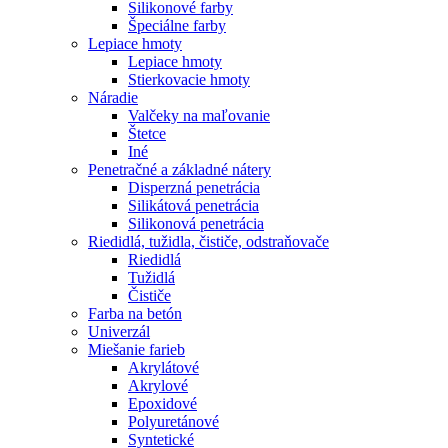
Silikonové farby
Špeciálne farby
Lepiace hmoty
Lepiace hmoty
Stierkovacie hmoty
Náradie
Valčeky na maľovanie
Štetce
Iné
Penetračné a základné nátery
Disperzná penetrácia
Silikátová penetrácia
Silikonová penetrácia
Riedidlá, tužidla, čističe, odstraňovače
Riedidlá
Tužidlá
Čističe
Farba na betón
Univerzál
Miešanie farieb
Akrylátové
Akrylové
Epoxidové
Polyuretánové
Syntetické