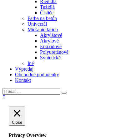
Riedidlá
Tužidlá
Čističe
Farba na betón
Univerzál
Miešanie farieb
Akrylátové
Akrylové
Epoxidové
Polyuretánové
Syntetické
Iné
Výpredaj
Obchodné podmienky
Kontakt
Close
Privacy Overview