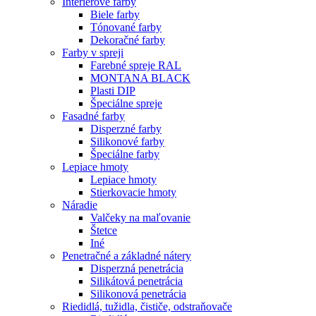
Interiérové farby
Biele farby
Tónované farby
Dekoračné farby
Farby v spreji
Farebné spreje RAL
MONTANA BLACK
Plasti DIP
Špeciálne spreje
Fasadné farby
Disperzné farby
Silikonové farby
Špeciálne farby
Lepiace hmoty
Lepiace hmoty
Stierkovacie hmoty
Náradie
Valčeky na maľovanie
Štetce
Iné
Penetračné a základné nátery
Disperzná penetrácia
Silikátová penetrácia
Silikonová penetrácia
Riedidlá, tužidla, čističe, odstraňovače