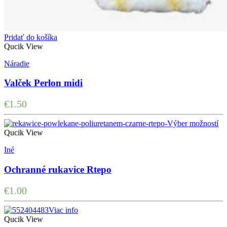
Pridať do košíka
Qucik View
Náradie
Valček Perlon midi
€
1.50
Výber možností
Qucik View
Iné
Ochranné rukavice Rtepo
€
1.00
Viac info
Qucik View