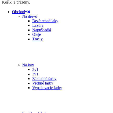
Košik je prázdny.
Obchod
Na drevo
Bezfarebné laky
Lazúry
Napušťadlá
Oleje
Tmely
Na kov
2v1
3v1
Základné farby
Vrchné farby
Vypaľovacie farby