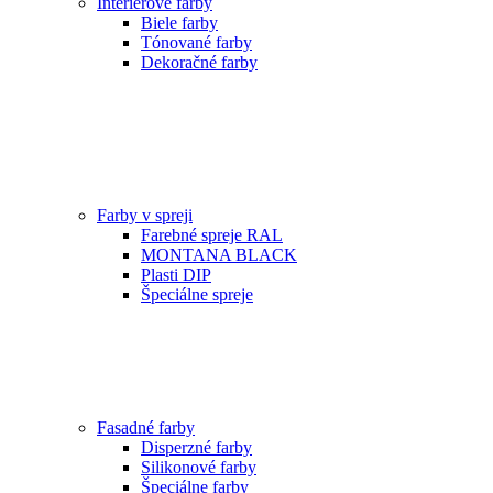
Interiérové farby
Biele farby
Tónované farby
Dekoračné farby
Farby v spreji
Farebné spreje RAL
MONTANA BLACK
Plasti DIP
Špeciálne spreje
Fasadné farby
Disperzné farby
Silikonové farby
Špeciálne farby