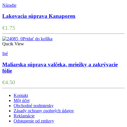
Náradie
Lakovacia súprava Kanaporen
€
1.75
Pridať do košíka
Qucik View
Iné
Maliarska súprava valčeka, mriežky a zakrývacie
fólie
€
4.50
Kontakt
Môj účet
Obchodné podmienky
Zásady ochrany osobných údajov
Reklamácie
Odstupenie od zmluvy