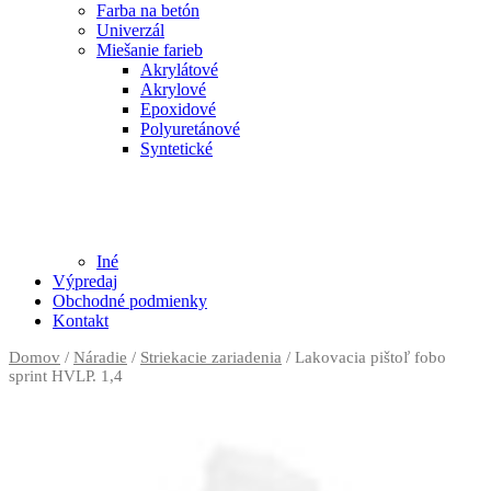
Farba na betón
Univerzál
Miešanie farieb
Akrylátové
Akrylové
Epoxidové
Polyuretánové
Syntetické
Iné
Výpredaj
Obchodné podmienky
Kontakt
Domov
/
Náradie
/
Striekacie zariadenia
/ Lakovacia pištoľ fobo
sprint HVLP. 1,4