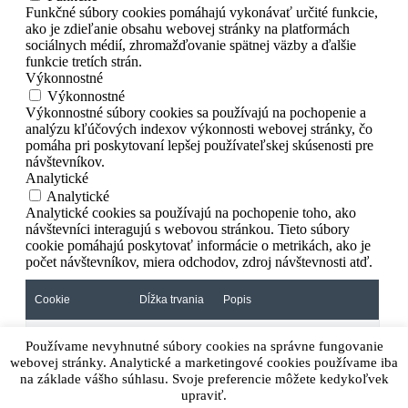
Funkčné súbory cookies pomáhajú vykonávať určité funkcie,
ako je zdieľanie obsahu webovej stránky na platformách
sociálnych médií, zhromažďovanie spätnej väzby a ďalšie
funkcie tretích strán.
Výkonnostné
Výkonnostné
Výkonnostné súbory cookies sa používajú na pochopenie a
analýzu kľúčových indexov výkonnosti webovej stránky, čo
pomáha pri poskytovaní lepšej používateľskej skúsenosti pre
návštevníkov.
Analytické
Analytické
Analytické cookies sa používajú na pochopenie toho, ako
návštevníci interagujú s webovou stránkou. Tieto súbory
cookie pomáhajú poskytovať informácie o metrikách, ako je
počet návštevníkov, miera odchodov, zdroj návštevnosti atď.
Cookie
Dĺžka trvania
Popis
Google Analytics sets this
Používame nevyhnutné súbory cookies na správne fungovanie
cookie to calculate visitor,
session and campaign data
webovej stránky. Analytické a marketingové cookies používame iba
1 year 1
and track site usage for the
na základe vášho súhlasu. Svoje preferencie môžete kedykoľvek
_ga
month 4
site's analytics report. The
upraviť.
days
cookie stores information