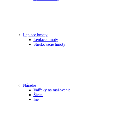
Lepiace hmoty
Lepiace hmoty
Stierkovacie hmoty
Náradie
Valčeky na maľovanie
Štetce
Iné