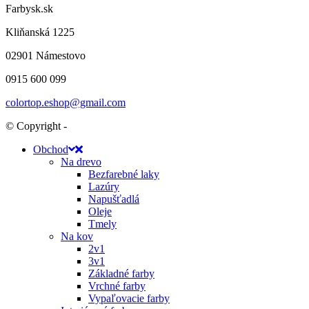
Farbysk.sk
Kliňanská 1225
02901 Námestovo
0915 600 099
colortop.eshop@gmail.com
© Copyright -
Obchod
Na drevo
Bezfarebné laky
Lazúry
Napušťadlá
Oleje
Tmely
Na kov
2v1
3v1
Základné farby
Vrchné farby
Vypaľovacie farby