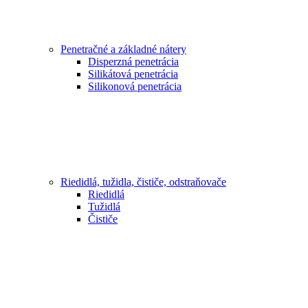
Penetračné a základné nátery
Disperzná penetrácia
Silikátová penetrácia
Silikonová penetrácia
Riedidlá, tužidla, čističe, odstraňovače
Riedidlá
Tužidlá
Čističe