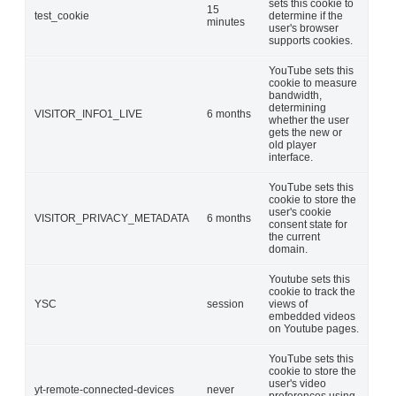
sets this cookie to
15
test_cookie
determine if the
minutes
user's browser
supports cookies.
YouTube sets this
cookie to measure
bandwidth,
determining
VISITOR_INFO1_LIVE
6 months
whether the user
gets the new or
old player
interface.
YouTube sets this
cookie to store the
user's cookie
VISITOR_PRIVACY_METADATA
6 months
consent state for
the current
domain.
Youtube sets this
cookie to track the
YSC
session
views of
embedded videos
on Youtube pages.
YouTube sets this
cookie to store the
user's video
yt-remote-connected-devices
never