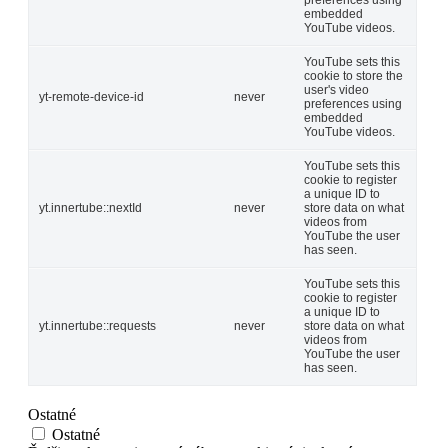
preferences using
embedded
YouTube videos.
YouTube sets this
cookie to store the
user's video
yt-remote-device-id
never
preferences using
embedded
YouTube videos.
YouTube sets this
cookie to register
a unique ID to
yt.innertube::nextId
never
store data on what
videos from
YouTube the user
has seen.
YouTube sets this
cookie to register
a unique ID to
yt.innertube::requests
never
store data on what
videos from
YouTube the user
has seen.
Ostatné
Ostatné