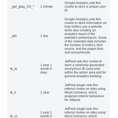
Google Analytics sets this
_gat_gtag_UA_*
1 minute
cookie to store a unique user
ID.
Google Analytics sets this
cookie to store information on
how visitors use a website
while also creating an
analytics report of the
_gid
1 day
website's performance. Some
of the collected data includes
the number of visitors, their
source, and the pages they
visit anonymously.
JetPack sets this cookie to
1 year 1
store a randomly-generated
tk_ai
month 4
anonymous ID used only
days
within the admin area and for
general analytics tracking.
JetPack plugin sets this
referral cookie on sites using
tk_lr
1 year
WooCommerce, which
analyzes referrer behaviour
for Jetpack.
JetPack plugin sets this
1 year 1
referral cookie on sites using
tk_or
month 4
WooCommerce, which