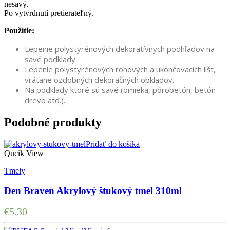
nesavý.
Po vytvrdnutí pretierateľný.
Použitie:
Lepenie polystyrénových dekoratívnych podhľadov na
savé podklady.
Lepenie polystyrénových rohových a ukončovacích líšt,
vrátane ozdobných dekoračných obkladov.
Na podklady ktoré sú savé (omieka, pórobetón, betón
drevo atď.).
Podobné produkty
Pridať do košíka
Qucik View
Tmely
Den Braven Akrylový štukový tmel 310ml
€
5.30