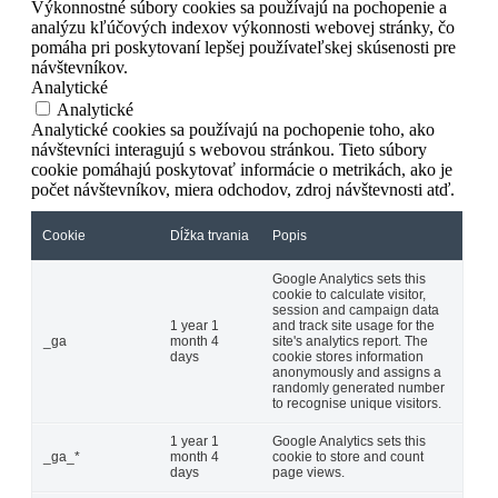
Výkonnostné súbory cookies sa používajú na pochopenie a
analýzu kľúčových indexov výkonnosti webovej stránky, čo
pomáha pri poskytovaní lepšej používateľskej skúsenosti pre
návštevníkov.
Analytické
Analytické
Analytické cookies sa používajú na pochopenie toho, ako
návštevníci interagujú s webovou stránkou. Tieto súbory
cookie pomáhajú poskytovať informácie o metrikách, ako je
počet návštevníkov, miera odchodov, zdroj návštevnosti atď.
Cookie
Dĺžka trvania
Popis
Google Analytics sets this
cookie to calculate visitor,
session and campaign data
1 year 1
and track site usage for the
_ga
month 4
site's analytics report. The
days
cookie stores information
anonymously and assigns a
randomly generated number
to recognise unique visitors.
1 year 1
Google Analytics sets this
_ga_*
month 4
cookie to store and count
days
page views.