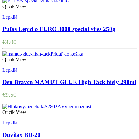
Viac info
Qucik View
Lepidlá
Pufas Lepidlo EURO 3000 special vlies 250g
€
4.00
Pridať do košíka
Qucik View
Lepidlá
Den Braven MAMUT GLUE High Tack biely 290ml
€
9.50
Výber možností
Qucik View
Lepidlá
Duvilax BD-20