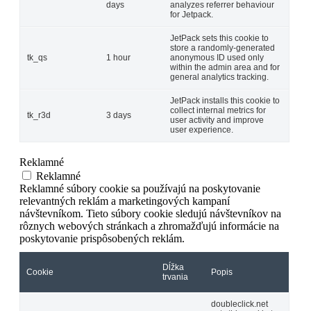
days
analyzes referrer behaviour
for Jetpack.
JetPack sets this cookie to
store a randomly-generated
tk_qs
1 hour
anonymous ID used only
within the admin area and for
general analytics tracking.
JetPack installs this cookie to
collect internal metrics for
tk_r3d
3 days
user activity and improve
user experience.
Reklamné
Reklamné
Reklamné súbory cookie sa používajú na poskytovanie
relevantných reklám a marketingových kampaní
návštevníkom. Tieto súbory cookie sledujú návštevníkov na
rôznych webových stránkach a zhromažďujú informácie na
poskytovanie prispôsobených reklám.
Dĺžka
Cookie
Popis
trvania
doubleclick.net