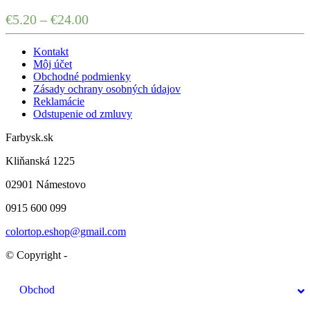
€
5.20
–
€
24.00
Kontakt
Môj účet
Obchodné podmienky
Zásady ochrany osobných údajov
Reklamácie
Odstupenie od zmluvy
Farbysk.sk
Kliňanská 1225
02901 Námestovo
0915 600 099
colortop.eshop@gmail.com
© Copyright -
Obchod