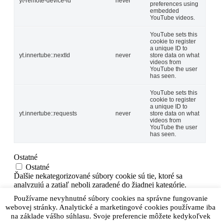
yt-remote-device-id
never
preferences using
embedded
YouTube videos.
YouTube sets this
cookie to register
a unique ID to
yt.innertube::nextId
never
store data on what
videos from
YouTube the user
has seen.
YouTube sets this
cookie to register
a unique ID to
yt.innertube::requests
never
store data on what
videos from
YouTube the user
has seen.
Ostatné
Ostatné
Ďalšie nekategorizované súbory cookie sú tie, ktoré sa
analyzujú a zatiaľ neboli zaradené do žiadnej kategórie.
ULOŽIŤ A PRIJAŤ
Používame nevyhnutné súbory cookies na správne fungovanie
Powered by
webovej stránky. Analytické a marketingové cookies používame iba
na základe vášho súhlasu. Svoje preferencie môžete kedykoľvek