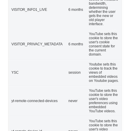
bandwidth,
determining
VISITOR_INFO1_LIVE
6 months
whether the user
gets the new or
old player
interface.
YouTube sets this
cookie to store the
user's cookie
VISITOR_PRIVACY_METADATA
6 months
consent state for
the current
domain.
Youtube sets this
cookie to track the
YSC
session
views of
embedded videos
on Youtube pages.
YouTube sets this
cookie to store the
user's video
yt-remote-connected-devices
never
preferences using
embedded
YouTube videos.
YouTube sets this
cookie to store the
user's video