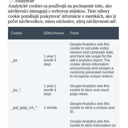
Analytické
Analytické cookies sa používajú na pochopenie toho, ako
návštevníci interagujú s webovou stránkou. Tieto súbory
cookie pomáhajú poskytovať informácie o metrikách, ako je
počet návštevníkov, miera odchodov, zdroj návštevnosti atď.
Cookie
Dĺžka trvania
Popis
Google Analytics sets this
cookie to calculate visitor,
session and campaign data
1 year 1
and track site usage for the
_ga
month 4
site's analytics report. The
days
cookie stores information
anonymously and assigns a
randomly generated number
to recognise unique visitors.
1 year 1
Google Analytics sets this
_ga_*
month 4
cookie to store and count
days
page views.
Google Analytics sets this
_gat_gtag_UA_*
1 minute
cookie to store a unique user
ID.
Google Analytics sets this
cookie to store information on