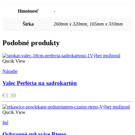
Hmotnosť
-
Šírka
260mm x 320mm, 165mm x 310mm
Podobné produkty
Výber možností
Qucik View
Náradie
Valec Perfecta na sadrokartón
€
1.30
Výber možností
Qucik View
Iné
Ochranné rukavice Rtepo