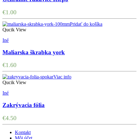
€
1.00
Pridať do košíka
Qucik View
Iné
Maliarska škrabka york
€
1.60
Viac info
Qucik View
Iné
Zakrývacia fólia
€
4.50
Kontakt
Môj účet