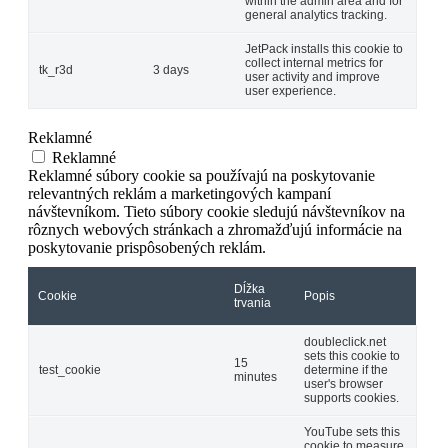
within the admin area and for
general analytics tracking.
JetPack installs this cookie to
collect internal metrics for
tk_r3d
3 days
user activity and improve
user experience.
Reklamné
Reklamné
Reklamné súbory cookie sa používajú na poskytovanie
relevantných reklám a marketingových kampaní
návštevníkom. Tieto súbory cookie sledujú návštevníkov na
rôznych webových stránkach a zhromažďujú informácie na
poskytovanie prispôsobených reklám.
Dĺžka
Cookie
Popis
trvania
doubleclick.net
sets this cookie to
15
test_cookie
determine if the
minutes
user's browser
supports cookies.
YouTube sets this
cookie to measure