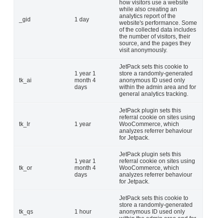
how visitors use a website
while also creating an
analytics report of the
_gid
1 day
website's performance. Some
of the collected data includes
the number of visitors, their
source, and the pages they
visit anonymously.
JetPack sets this cookie to
1 year 1
store a randomly-generated
tk_ai
month 4
anonymous ID used only
days
within the admin area and for
general analytics tracking.
JetPack plugin sets this
referral cookie on sites using
tk_lr
1 year
WooCommerce, which
analyzes referrer behaviour
for Jetpack.
JetPack plugin sets this
1 year 1
referral cookie on sites using
tk_or
month 4
WooCommerce, which
days
analyzes referrer behaviour
for Jetpack.
JetPack sets this cookie to
store a randomly-generated
tk_qs
1 hour
anonymous ID used only