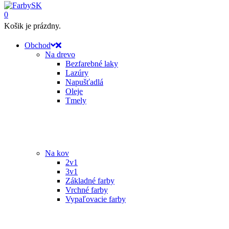
0
Košik je prázdny.
Obchod
Na drevo
Bezfarebné laky
Lazúry
Napušťadlá
Oleje
Tmely
Na kov
2v1
3v1
Základné farby
Vrchné farby
Vypaľovacie farby