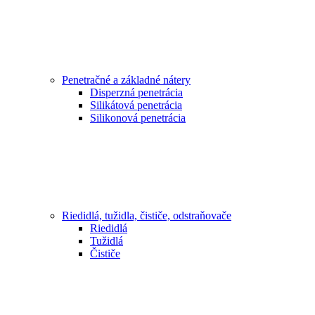
Penetračné a základné nátery
Disperzná penetrácia
Silikátová penetrácia
Silikonová penetrácia
Riedidlá, tužidla, čističe, odstraňovače
Riedidlá
Tužidlá
Čističe