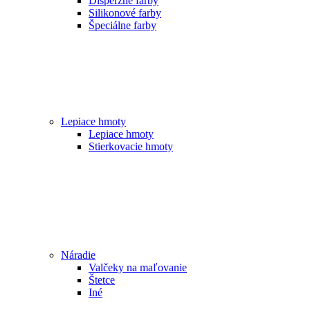
Disperzné farby
Silikonové farby
Špeciálne farby
Lepiace hmoty
Lepiace hmoty
Stierkovacie hmoty
Náradie
Valčeky na maľovanie
Štetce
Iné