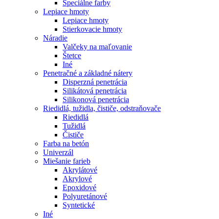
Špeciálne farby
Lepiace hmoty
Lepiace hmoty
Stierkovacie hmoty
Náradie
Valčeky na maľovanie
Štetce
Iné
Penetračné a základné nátery
Disperzná penetrácia
Silikátová penetrácia
Silikonová penetrácia
Riedidlá, tužidla, čističe, odstraňovače
Riedidlá
Tužidlá
Čističe
Farba na betón
Univerzál
Miešanie farieb
Akrylátové
Akrylové
Epoxidové
Polyuretánové
Syntetické
Iné