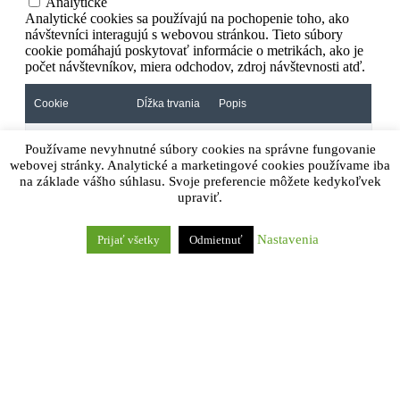
Analytické
Analytické cookies sa používajú na pochopenie toho, ako
návštevníci interagujú s webovou stránkou. Tieto súbory
cookie pomáhajú poskytovať informácie o metrikách, ako je
počet návštevníkov, miera odchodov, zdroj návštevnosti atď.
Cookie
Dĺžka trvania
Popis
Google Analytics sets this
Používame nevyhnutné súbory cookies na správne fungovanie
cookie to calculate visitor,
session and campaign data
webovej stránky. Analytické a marketingové cookies používame iba
1 year 1
and track site usage for the
na základe vášho súhlasu. Svoje preferencie môžete kedykoľvek
_ga
month 4
site's analytics report. The
upraviť.
days
cookie stores information
anonymously and assigns a
randomly generated number
to recognise unique visitors.
Nastavenia
Prijať všetky
Odmietnuť
1 year 1
Google Analytics sets this
_ga_*
month 4
cookie to store and count
days
page views.
Google Analytics sets this
_gat_gtag_UA_*
1 minute
cookie to store a unique user
ID.
Google Analytics sets this
cookie to store information on