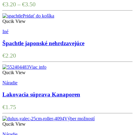
€
3.20
–
€
3.50
Pridať do košíka
Qucik View
Iné
Špachtle japonské nehrdzavejúce
€
2.20
Viac info
Qucik View
Náradie
Lakovacia súprava Kanaporen
€
1.75
Výber možností
Qucik View
Náradie