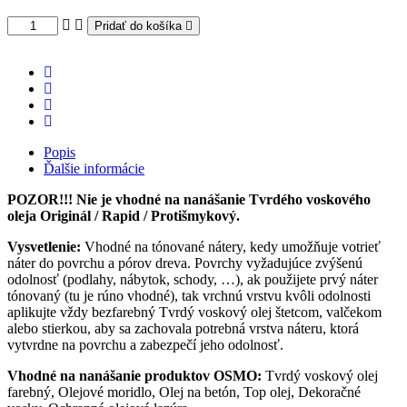
Pridať do košíka
Popis
Ďalšie informácie
POZOR!!! Nie je vhodné na nanášanie Tvrdého voskového
oleja Originál / Rapid / Protišmykový.
Vysvetlenie:
Vhodné na tónované nátery, kedy umožňuje votrieť
náter do povrchu a pórov dreva. Povrchy vyžadujúce zvýšenú
odolnosť (podlahy, nábytok, schody, …), ak použijete prvý náter
tónovaný (tu je rúno vhodné), tak vrchnú vrstvu kvôli odolnosti
aplikujte vždy bezfarebný Tvrdý voskový olej štetcom, valčekom
alebo stierkou, aby sa zachovala potrebná vrstva náteru, ktorá
vytvrdne na povrchu a zabezpečí jeho odolnosť.
Vhodné na nanášanie produktov OSMO:
Tvrdý voskový olej
farebný, Olejové moridlo, Olej na betón, Top olej, Dekoračné