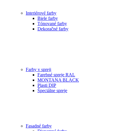
Interiérové farby
Biele farby
Tónované farby
Dekoračné farby
Farby v spreji
Farebné spreje RAL
MONTANA BLACK
Plasti DIP
Špeciálne spreje
Fasadné farby