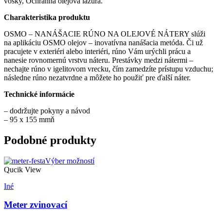
vosky, Ochranná olejová lazúra.
Charakteristika produktu
OSMO – NANÁŠACIE RÚNO NA OLEJOVÉ NÁTERY slúži
na aplikáciu OSMO olejov – inovatívna nanášacia metóda. Či už
pracujete v exteriéri alebo interiéri, rúno Vám urýchli prácu a
nanesie rovnomernú vrstvu náteru. Prestávky medzi nátermi –
nechajte rúno v igelitovom vrecku, čím zamedzíte prístupu vzduchu;
následne rúno nezatvrdne a môžete ho použiť pre ďalší náter.
Technické informácie
– dodržujte pokyny a návod
– 95 x 155 mmň
Podobné produkty
Výber možností
Qucik View
Iné
Meter zvinovací