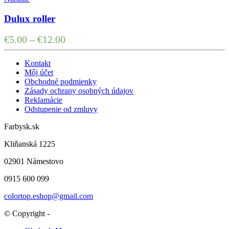
Dulux roller
€
5.00
–
€
12.00
Kontakt
Môj účet
Obchodné podmienky
Zásady ochrany osobných údajov
Reklamácie
Odstupenie od zmluvy
Farbysk.sk
Kliňanská 1225
02901 Námestovo
0915 600 099
colortop.eshop@gmail.com
© Copyright -