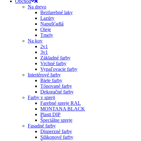
Obchod
Na drevo
Bezfarebné laky
Lazúry
Napušťadlá
Oleje
Tmely
Na kov
2v1
3v1
Základné farby
Vrchné farby
Vypaľovacie farby
Interiérové farby
Biele farby
Tónované farby
Dekoračné farby
Farby v spreji
Farebné spreje RAL
MONTANA BLACK
Plasti DIP
Špeciálne spreje
Fasadné farby
Disperzné farby
Silikonové farby