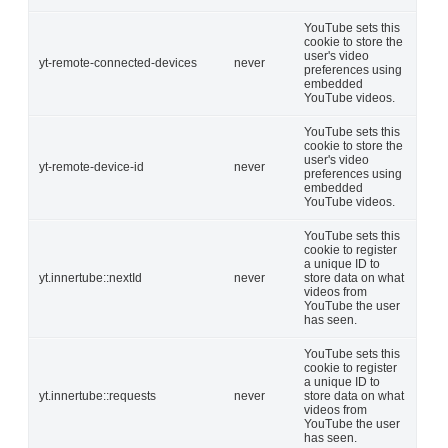
YouTube sets this
cookie to store the
user's video
yt-remote-connected-devices
never
preferences using
embedded
YouTube videos.
YouTube sets this
cookie to store the
user's video
yt-remote-device-id
never
preferences using
embedded
YouTube videos.
YouTube sets this
cookie to register
a unique ID to
yt.innertube::nextId
never
store data on what
videos from
YouTube the user
has seen.
YouTube sets this
cookie to register
a unique ID to
yt.innertube::requests
never
store data on what
videos from
YouTube the user
has seen.