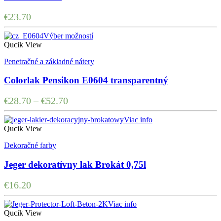
€
23.70
Výber možností
Qucik View
Penetračné a základné nátery
Colorlak Pensikon E0604 transparentný
€
28.70
–
€
52.70
Viac info
Qucik View
Dekoračné farby
Jeger dekoratívny lak Brokát 0,75l
€
16.20
Viac info
Qucik View