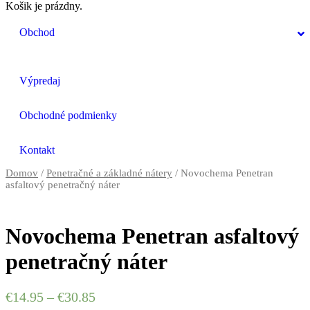
Košik je prázdny.
Obchod
Výpredaj
Obchodné podmienky
Kontakt
Domov
/
Penetračné a základné nátery
/ Novochema Penetran
asfaltový penetračný náter
Novochema Penetran asfaltový
penetračný náter
€
14.95
–
€
30.85