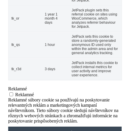
for Jetpack.
JetPack plugin sets this
1 year 1
referral cookie on sites using
tk_or
month 4
WooCommerce, which
days
analyzes referrer behaviour
for Jetpack.
JetPack sets this cookie to
store a randomly-generated
tk_qs
1 hour
anonymous ID used only
within the admin area and for
general analytics tracking.
JetPack installs this cookie to
collect internal metrics for
tk_r3d
3 days
user activity and improve
user experience.
Reklamné
Reklamné
Reklamné súbory cookie sa používajú na poskytovanie
relevantných reklám a marketingových kampaní
návštevníkom. Tieto súbory cookie sledujú návštevníkov na
rôznych webových stránkach a zhromažďujú informácie na
poskytovanie prispôsobených reklám.