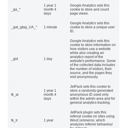
1 year 1
Google Analytics sets this
_ga_*
month 4
cookie to store and count
days
page views.
Google Analytics sets this
_gat_gtag_UA_*
1 minute
cookie to store a unique user
ID.
Google Analytics sets this
cookie to store information on
how visitors use a website
while also creating an
analytics report of the
_gid
1 day
website's performance. Some
of the collected data includes
the number of visitors, their
source, and the pages they
visit anonymously.
JetPack sets this cookie to
1 year 1
store a randomly-generated
tk_ai
month 4
anonymous ID used only
days
within the admin area and for
general analytics tracking.
JetPack plugin sets this
referral cookie on sites using
tk_lr
1 year
WooCommerce, which
analyzes referrer behaviour