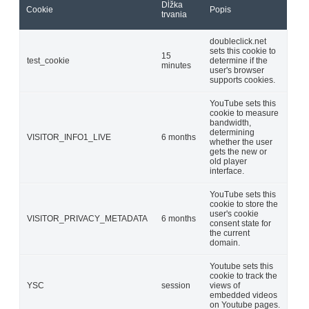
Dĺžka
Cookie
Popis
trvania
doubleclick.net
sets this cookie to
15
test_cookie
determine if the
minutes
user's browser
supports cookies.
YouTube sets this
cookie to measure
bandwidth,
determining
VISITOR_INFO1_LIVE
6 months
whether the user
gets the new or
old player
interface.
YouTube sets this
cookie to store the
user's cookie
VISITOR_PRIVACY_METADATA
6 months
consent state for
the current
domain.
Youtube sets this
cookie to track the
YSC
session
views of
embedded videos
on Youtube pages.