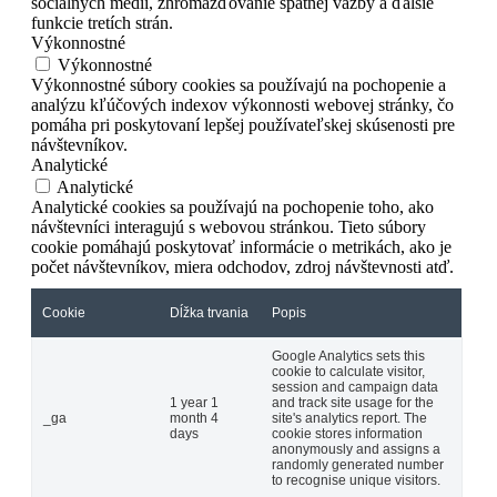
sociálnych médií, zhromažďovanie spätnej väzby a ďalšie
funkcie tretích strán.
Výkonnostné
Výkonnostné
Výkonnostné súbory cookies sa používajú na pochopenie a
analýzu kľúčových indexov výkonnosti webovej stránky, čo
pomáha pri poskytovaní lepšej používateľskej skúsenosti pre
návštevníkov.
Analytické
Analytické
Analytické cookies sa používajú na pochopenie toho, ako
návštevníci interagujú s webovou stránkou. Tieto súbory
cookie pomáhajú poskytovať informácie o metrikách, ako je
počet návštevníkov, miera odchodov, zdroj návštevnosti atď.
Cookie
Dĺžka trvania
Popis
Google Analytics sets this
cookie to calculate visitor,
session and campaign data
1 year 1
and track site usage for the
_ga
month 4
site's analytics report. The
days
cookie stores information
anonymously and assigns a
randomly generated number
to recognise unique visitors.