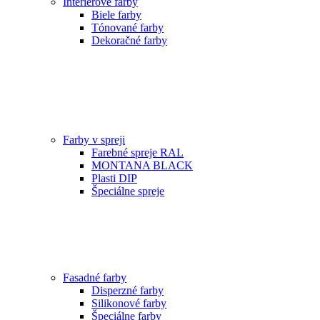
Interiérové farby
Biele farby
Tónované farby
Dekoračné farby
Farby v spreji
Farebné spreje RAL
MONTANA BLACK
Plasti DIP
Špeciálne spreje
Fasadné farby
Disperzné farby
Silikonové farby
Špeciálne farby