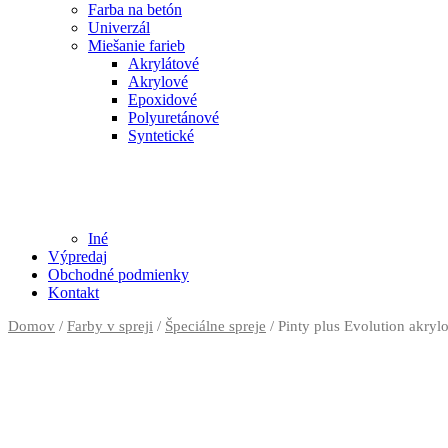
Farba na betón
Univerzál
Miešanie farieb
Akrylátové
Akrylové
Epoxidové
Polyuretánové
Syntetické
Iné
Výpredaj
Obchodné podmienky
Kontakt
Domov
/
Farby v spreji
/
Špeciálne spreje
/ Pinty plus Evolution akry