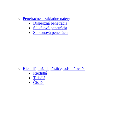
Penetračné a základné nátery
Disperzná penetrácia
Silikátová penetrácia
Silikonová penetrácia
Riedidlá, tužidla, čističe, odstraňovače
Riedidlá
Tužidlá
Čističe