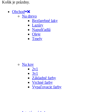
Košik je prázdny.
Obchod
Na drevo
Bezfarebné laky
Lazúry
Napušťadlá
Oleje
Tmely
Na kov
2v1
3v1
Základné farby
Vrchné farby
Vypaľovacie farby