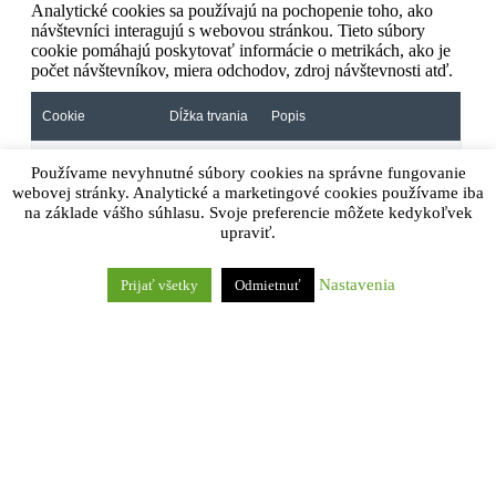
Analytické cookies sa používajú na pochopenie toho, ako
návštevníci interagujú s webovou stránkou. Tieto súbory
cookie pomáhajú poskytovať informácie o metrikách, ako je
počet návštevníkov, miera odchodov, zdroj návštevnosti atď.
Cookie
Dĺžka trvania
Popis
Google Analytics sets this
Používame nevyhnutné súbory cookies na správne fungovanie
cookie to calculate visitor,
session and campaign data
webovej stránky. Analytické a marketingové cookies používame iba
1 year 1
and track site usage for the
na základe vášho súhlasu. Svoje preferencie môžete kedykoľvek
_ga
month 4
site's analytics report. The
upraviť.
days
cookie stores information
anonymously and assigns a
randomly generated number
Nastavenia
to recognise unique visitors.
Prijať všetky
Odmietnuť
1 year 1
Google Analytics sets this
_ga_*
month 4
cookie to store and count
days
page views.
Google Analytics sets this
_gat_gtag_UA_*
1 minute
cookie to store a unique user
ID.
Google Analytics sets this
cookie to store information on
how visitors use a website