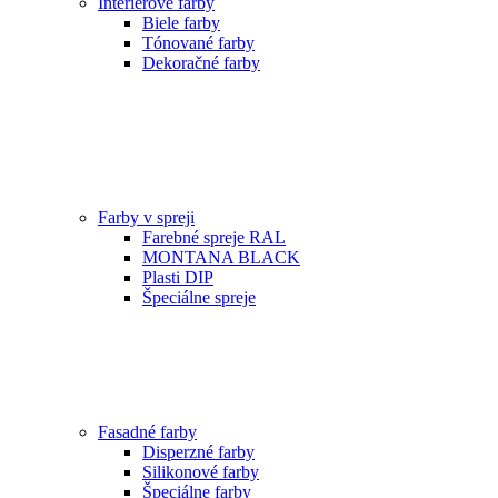
Interiérové farby
Biele farby
Tónované farby
Dekoračné farby
Farby v spreji
Farebné spreje RAL
MONTANA BLACK
Plasti DIP
Špeciálne spreje
Fasadné farby
Disperzné farby
Silikonové farby
Špeciálne farby