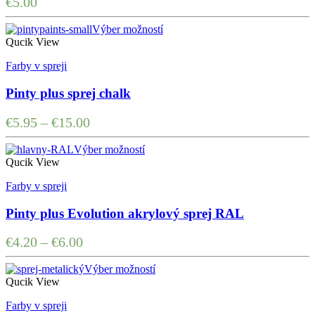
€
5.00
Výber možností
Qucik View
Farby v spreji
Pinty plus sprej chalk
€
5.95
–
€
15.00
Výber možností
Qucik View
Farby v spreji
Pinty plus Evolution akrylový sprej RAL
€
4.20
–
€
6.00
Výber možností
Qucik View
Farby v spreji