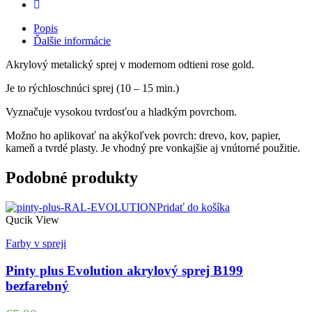
Popis
Ďalšie informácie
Akrylový metalický sprej v modernom odtieni rose gold.
Je to rýchloschnúci sprej (10 – 15 min.)
Vyznačuje vysokou tvrdosťou a hladkým povrchom.
Možno ho aplikovať na akýkoľvek povrch: drevo, kov, papier,
kameň a tvrdé plasty. Je vhodný pre vonkajšie aj vnútorné použitie.
Podobné produkty
Pridať do košíka
Qucik View
Farby v spreji
Pinty plus Evolution akrylový sprej B199
bezfarebný