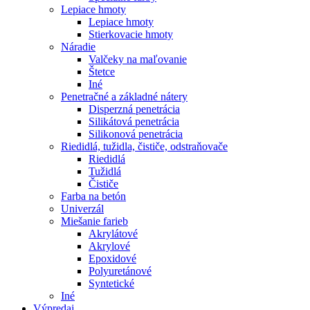
Lepiace hmoty
Lepiace hmoty
Stierkovacie hmoty
Náradie
Valčeky na maľovanie
Štetce
Iné
Penetračné a základné nátery
Disperzná penetrácia
Silikátová penetrácia
Silikonová penetrácia
Riedidlá, tužidla, čističe, odstraňovače
Riedidlá
Tužidlá
Čističe
Farba na betón
Univerzál
Miešanie farieb
Akrylátové
Akrylové
Epoxidové
Polyuretánové
Syntetické
Iné
Výpredaj