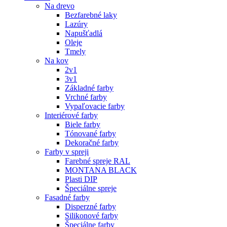
Na drevo
Bezfarebné laky
Lazúry
Napušťadlá
Oleje
Tmely
Na kov
2v1
3v1
Základné farby
Vrchné farby
Vypaľovacie farby
Interiérové farby
Biele farby
Tónované farby
Dekoračné farby
Farby v spreji
Farebné spreje RAL
MONTANA BLACK
Plasti DIP
Špeciálne spreje
Fasadné farby
Disperzné farby
Silikonové farby
Špeciálne farby