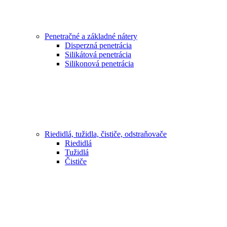
Penetračné a základné nátery
Disperzná penetrácia
Silikátová penetrácia
Silikonová penetrácia
Riedidlá, tužidla, čističe, odstraňovače
Riedidlá
Tužidlá
Čističe