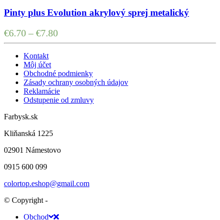
Pinty plus Evolution akrylový sprej metalický
€
6.70
–
€
7.80
Kontakt
Môj účet
Obchodné podmienky
Zásady ochrany osobných údajov
Reklamácie
Odstupenie od zmluvy
Farbysk.sk
Kliňanská 1225
02901 Námestovo
0915 600 099
colortop.eshop@gmail.com
© Copyright -
Obchod