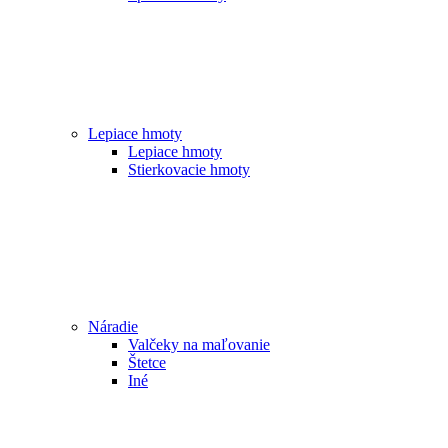
Lepiace hmoty
Lepiace hmoty
Stierkovacie hmoty
Náradie
Valčeky na maľovanie
Štetce
Iné