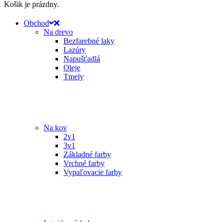
Košik je prázdny.
Obchod
Na drevo
Bezfarebné laky
Lazúry
Napušťadlá
Oleje
Tmely
Na kov
2v1
3v1
Základné farby
Vrchné farby
Vypaľovacie farby