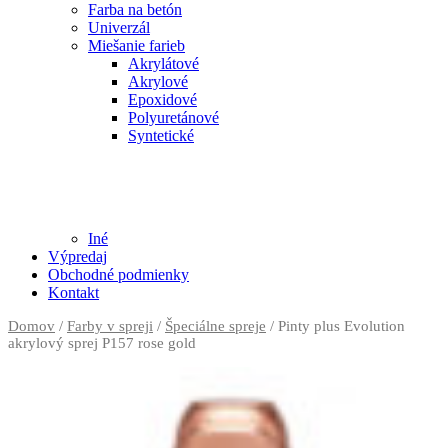
Farba na betón
Univerzál
Miešanie farieb
Akrylátové
Akrylové
Epoxidové
Polyuretánové
Syntetické
Iné
Výpredaj
Obchodné podmienky
Kontakt
Domov
/
Farby v spreji
/
Špeciálne spreje
/ Pinty plus Evolution
akrylový sprej P157 rose gold