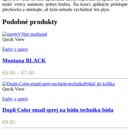
tenké vrstvy namiesto jednej hrubej. Na konci aplikácie preklopte
plechovku a striekajte, až kým nebude vychádzať len plyn.
Podobné produkty
Výber možností
Qucik View
Farby v spreji
Montana BLACK
€
6.00
–
€
7.00
Pridať do košíka
Qucik View
Farby v spreji
Dupli Color email sprej na bielu techniku biela
€
9.85