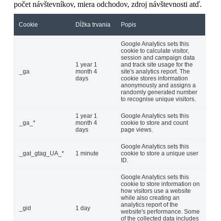
počet návštevníkov, miera odchodov, zdroj návštevnosti atď.
Cookie
Dĺžka trvania
Popis
Google Analytics sets this
cookie to calculate visitor,
session and campaign data
1 year 1
and track site usage for the
_ga
month 4
site's analytics report. The
days
cookie stores information
anonymously and assigns a
randomly generated number
to recognise unique visitors.
1 year 1
Google Analytics sets this
_ga_*
month 4
cookie to store and count
days
page views.
Google Analytics sets this
_gat_gtag_UA_*
1 minute
cookie to store a unique user
ID.
Google Analytics sets this
cookie to store information on
how visitors use a website
while also creating an
analytics report of the
_gid
1 day
website's performance. Some
of the collected data includes