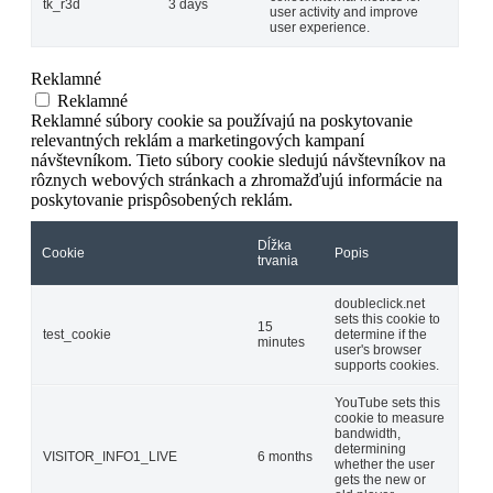
tk_r3d
3 days
user activity and improve
user experience.
Reklamné
Reklamné
Reklamné súbory cookie sa používajú na poskytovanie
relevantných reklám a marketingových kampaní
návštevníkom. Tieto súbory cookie sledujú návštevníkov na
rôznych webových stránkach a zhromažďujú informácie na
poskytovanie prispôsobených reklám.
Dĺžka
Cookie
Popis
trvania
doubleclick.net
sets this cookie to
15
test_cookie
determine if the
minutes
user's browser
supports cookies.
YouTube sets this
cookie to measure
bandwidth,
determining
VISITOR_INFO1_LIVE
6 months
whether the user
gets the new or