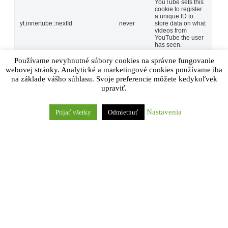
YouTube sets this
cookie to register
a unique ID to
yt.innertube::nextId
never
store data on what
videos from
YouTube the user
has seen.
Používame nevyhnutné súbory cookies na správne fungovanie
YouTube sets this
cookie to register
webovej stránky. Analytické a marketingové cookies používame iba
a unique ID to
na základe vášho súhlasu. Svoje preferencie môžete kedykoľvek
yt.innertube::requests
never
store data on what
upraviť.
videos from
YouTube the user
has seen.
Nastavenia
Prijať všetky
Odmietnuť
Ostatné
Ostatné
Ďalšie nekategorizované súbory cookie sú tie, ktoré sa
analyzujú a zatiaľ neboli zaradené do žiadnej kategórie.
ULOŽIŤ A PRIJAŤ
Powered by