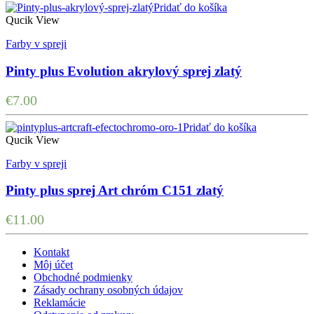
Pridať do košíka
Qucik View
Farby v spreji
Pinty plus Evolution akrylový sprej zlatý
€
7.00
Pridať do košíka
Qucik View
Farby v spreji
Pinty plus sprej Art chróm C151 zlatý
€
11.00
Kontakt
Môj účet
Obchodné podmienky
Zásady ochrany osobných údajov
Reklamácie