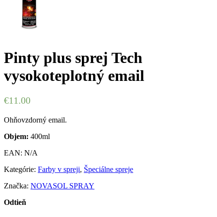
Pinty plus sprej Tech
vysokoteplotný email
€
11.00
Ohňovzdorný email.
Objem:
400ml
EAN:
N/A
Kategórie:
Farby v spreji
,
Špeciálne spreje
Značka:
NOVASOL SPRAY
Odtieň