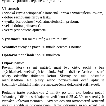
výfukové potrubia, tepelné zdroje a iné.
Vlastnosti:
• vysoká krycia schopnosť a konečná úprava s vynikajúcim leskom,
• dobré zachovanie farby a lesku,
• vynikajúca odolnosť voči atmosférickým prvkom,
• veľmi dobrá priľnavosť,
• veľmi jednoduchá aplikácia.
2
2
Výdatnosť:
200 ml = 1 m
; 400 ml = 2 m
Schnutie:
suchý na prach 30 minút, celkom 1 hodina
Opätovné nanášanie:
po 30 minútach
Odporúčanie:
Povrch, ktorý sa má natrieť, musí byť čistý, suchý a bez
akýchkoľvek znečisťujúcich látok. Voľne držiace častice a staré
nátery odstráňte drôtenou kefou. Škvrny od tuku odstráňte
rozpúšťadlom. Na plasty alebo pozinkovanú oceľ aplikujte
špecifický základný náter pre zabezpečenie dokonalej priľnavosti.
Poriadne traste plechovkou 2 minúty po tom, ako budete počuť
štrkanie guľôčok a striekajte zo vzdialenosti 25 až 30 cm v tenkých
vrstvách krížovou technikou. Aby ste dosiahli rovnomernú konečnú
úpravu a vyhli sa odkvapkávaniu farby, odporúča sa aplikovať dve