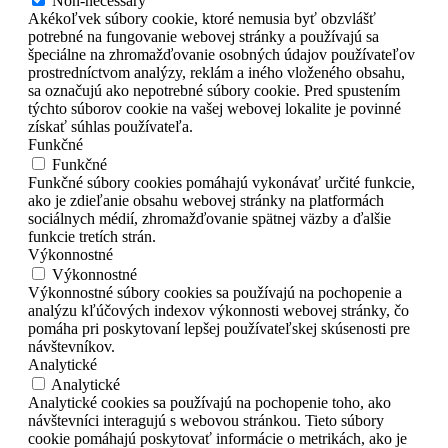
Non-necessary
Akékoľvek súbory cookie, ktoré nemusia byť obzvlášť
potrebné na fungovanie webovej stránky a používajú sa
špeciálne na zhromažďovanie osobných údajov používateľov
prostredníctvom analýzy, reklám a iného vloženého obsahu,
sa označujú ako nepotrebné súbory cookie. Pred spustením
týchto súborov cookie na vašej webovej lokalite je povinné
získať súhlas používateľa.
Funkčné
Funkčné
Funkčné súbory cookies pomáhajú vykonávať určité funkcie,
ako je zdieľanie obsahu webovej stránky na platformách
sociálnych médií, zhromažďovanie spätnej väzby a ďalšie
funkcie tretích strán.
Výkonnostné
Výkonnostné
Výkonnostné súbory cookies sa používajú na pochopenie a
analýzu kľúčových indexov výkonnosti webovej stránky, čo
pomáha pri poskytovaní lepšej používateľskej skúsenosti pre
návštevníkov.
Analytické
Analytické
Analytické cookies sa používajú na pochopenie toho, ako
návštevníci interagujú s webovou stránkou. Tieto súbory
cookie pomáhajú poskytovať informácie o metrikách, ako je