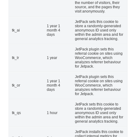
the number of visitors, their
source, and the pages they
visit anonymously.
JetPack sets this cookie to
1 year 1
store a randomly-generated
tk_ai
month 4
anonymous ID used only
days
within the admin area and for
general analytics tracking.
JetPack plugin sets this
referral cookie on sites using
tk_lr
1 year
WooCommerce, which
analyzes referrer behaviour
for Jetpack.
JetPack plugin sets this
1 year 1
referral cookie on sites using
tk_or
month 4
WooCommerce, which
days
analyzes referrer behaviour
for Jetpack.
JetPack sets this cookie to
store a randomly-generated
tk_qs
1 hour
anonymous ID used only
within the admin area and for
general analytics tracking.
JetPack installs this cookie to
collect internal metrics for