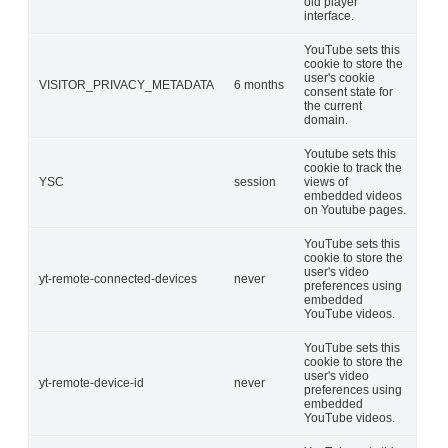
old player
interface.
YouTube sets this
cookie to store the
user's cookie
VISITOR_PRIVACY_METADATA
6 months
consent state for
the current
domain.
Youtube sets this
cookie to track the
YSC
session
views of
embedded videos
on Youtube pages.
YouTube sets this
cookie to store the
user's video
yt-remote-connected-devices
never
preferences using
embedded
YouTube videos.
YouTube sets this
cookie to store the
user's video
yt-remote-device-id
never
preferences using
embedded
YouTube videos.