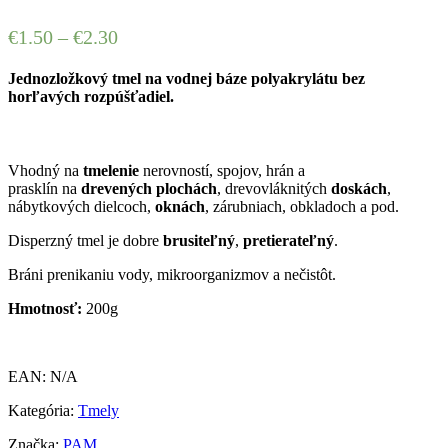
€
1.50
–
€
2.30
Jednozložkový tmel na vodnej báze polyakrylátu bez
horľavých rozpúšťadiel.
Vhodný na
tmelenie
nerovností, spojov, hrán a
prasklín na
drevených plochách
, drevovláknitých
doskách
,
nábytkových dielcoch,
oknách
, zárubniach, obkladoch a pod.
Disperzný tmel je dobre
brusiteľný
,
pretierateľný
.
Bráni prenikaniu vody, mikroorganizmov a nečistôt.
Hmotnosť:
200g
EAN:
N/A
Kategória:
Tmely
Značka:
PAM