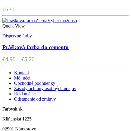
€
6.90
Výber možností
Qucik View
Disperzné farby
Prášková farba do cementu
€
4.90
–
€
5.20
Kontakt
Môj účet
Obchodné podmienky
Zásady ochrany osobných údajov
Reklamácie
Odstupenie od zmluvy
Farbysk.sk
Kliňanská 1225
02901 Námestovo