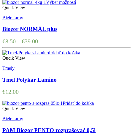
Výber možností
Qucik View
Biele farby
Biozor NORMÁL plus
€
8.50
–
€
39.00
Pridať do košíka
Qucik View
Tmely
Tmel Polykar Lamino
€
12.00
Pridať do košíka
Qucik View
Biele farby
PAM Biozor PENTO rozprašovač 0,5l