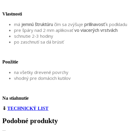
Vlastnosti
má
jemnú štruktúru
čím sa zvýšuje
prilínavosť
k podkladu
pre špáry nad 2 mm aplikovať
vo viacerých vrstvách
schnutie 2-3 hodiny
po zaschnutí sa dá brúsiť
Použitie
na všetky drevené povrchy
vhodný pre domácich kutilov
Na stiahnutie
⇓
TECHNICKÝ LIST
Podobné produkty