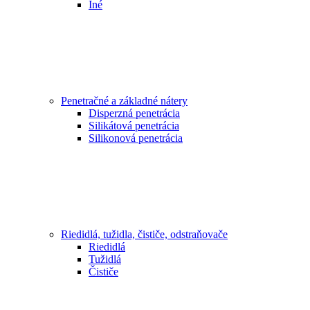
Iné
Penetračné a základné nátery
Disperzná penetrácia
Silikátová penetrácia
Silikonová penetrácia
Riedidlá, tužidla, čističe, odstraňovače
Riedidlá
Tužidlá
Čističe