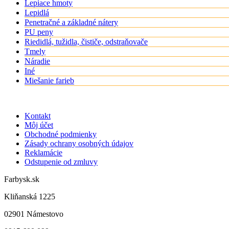
Lepiace hmoty
Lepidlá
Penetračné a základné nátery
PU peny
Riedidlá, tužidla, čističe, odstraňovače
Tmely
Náradie
Iné
Miešanie farieb
Kontakt
Môj účet
Obchodné podmienky
Zásady ochrany osobných údajov
Reklamácie
Odstupenie od zmluvy
Farbysk.sk
Kliňanská 1225
02901 Námestovo