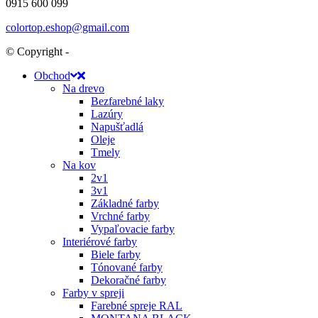
0915 600 099
colortop.eshop@gmail.com
© Copyright -
Obchod
Na drevo
Bezfarebné laky
Lazúry
Napušťadlá
Oleje
Tmely
Na kov
2v1
3v1
Základné farby
Vrchné farby
Vypaľovacie farby
Interiérové farby
Biele farby
Tónované farby
Dekoračné farby
Farby v spreji
Farebné spreje RAL