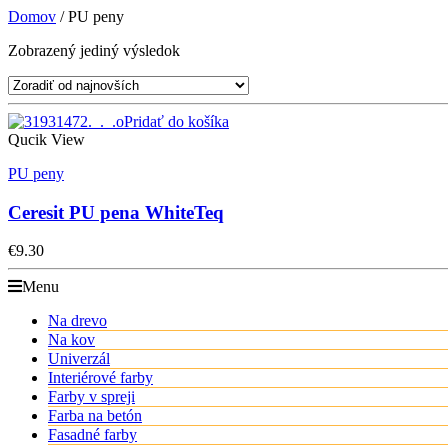
Domov
/ PU peny
Zobrazený jediný výsledok
Pridať do košíka
Qucik View
PU peny
Ceresit PU pena WhiteTeq
€
9.30
Menu
Na drevo
Na kov
Univerzál
Interiérové farby
Farby v spreji
Farba na betón
Fasadné farby