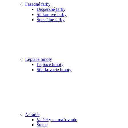
Fasadné farby
Disperzné farby
Silikonové farby
Špeciálne farby
Lepiace hmoty
Lepiace hmoty
Stierkovacie hmoty
Náradie
Valčeky na maľovanie
Štetce