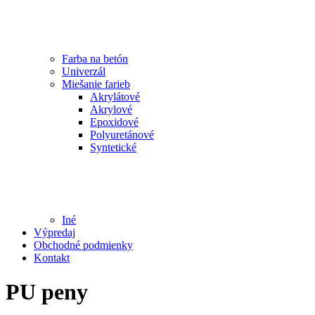
Farba na betón
Univerzál
Miešanie farieb
Akrylátové
Akrylové
Epoxidové
Polyuretánové
Syntetické
Iné
Výpredaj
Obchodné podmienky
Kontakt
PU peny