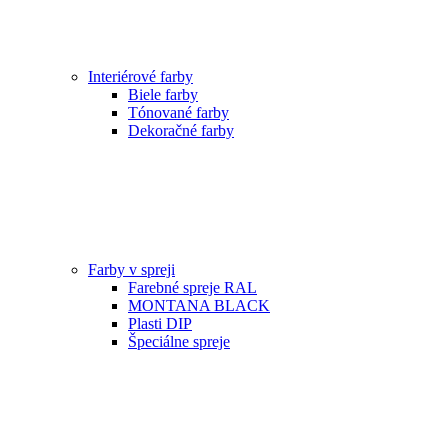
Interiérové farby
Biele farby
Tónované farby
Dekoračné farby
Farby v spreji
Farebné spreje RAL
MONTANA BLACK
Plasti DIP
Špeciálne spreje