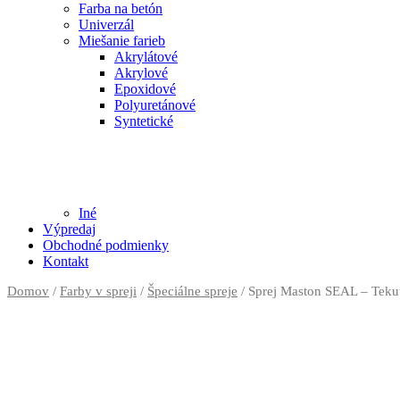
Farba na betón
Univerzál
Miešanie farieb
Akrylátové
Akrylové
Epoxidové
Polyuretánové
Syntetické
Iné
Výpredaj
Obchodné podmienky
Kontakt
Domov
/
Farby v spreji
/
Špeciálne spreje
/ Sprej Maston SEAL – Teku
Previous
Next
Pozrieť video
Previous