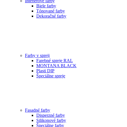
Interiérové farby
Biele farby
Tónované farby
Dekoračné farby
Farby v spreji
Farebné spreje RAL
MONTANA BLACK
Plasti DIP
Špeciálne spreje
Fasadné farby
Disperzné farby
Silikonové farby
Špeciálne farby