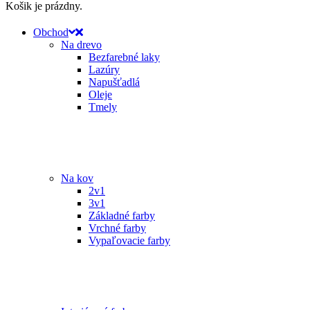
Košik je prázdny.
Obchod
Na drevo
Bezfarebné laky
Lazúry
Napušťadlá
Oleje
Tmely
Na kov
2v1
3v1
Základné farby
Vrchné farby
Vypaľovacie farby