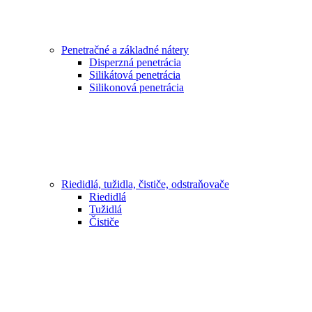
Penetračné a základné nátery
Disperzná penetrácia
Silikátová penetrácia
Silikonová penetrácia
Riedidlá, tužidla, čističe, odstraňovače
Riedidlá
Tužidlá
Čističe